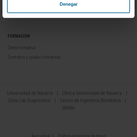
Denegar
Colaboración con empresas
Área del Inversor
FORMACIÓN
Oferta formativa
Contratos y ayudas formativas
Universidad de Navarra
Clínica Universidad de Navarra
Cima Lab Diagnostics
Centro de Ingeniería Biomédica
IdisNA
Aviso legal
Política protección de datos