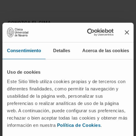
CONOZCA EL CIMA
Quiénes somos
Centro de Investigacion de la Clínica
Consentimiento
Detalles
Acerca de las cookies
Campus de la Universidad de Navarra
Organización
Uso de cookies
Portal de Transparencia
Este Sitio Web utiliza cookies propias y de terceros con
diferentes finalidades, como permitir la navegación y
ENFERMEDADES
usabilidad de la página web, personalizar sus
preferencias o realizar analíticas de uso de la página
Cáncer
web. A continuación, puede configurar sus preferencias,
Enfermedades cardiovasculares
rechazar o bien aceptar todas las cookies y obtener más
información en nuestra
Política de Cookies
.
Enfermedades hepáticas
Enfermedades sistema nervioso