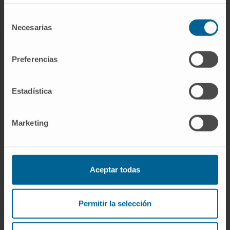
Enfermedades raras
Selección
Necesarias
de
consentimiento
INVESTIGACIÓN
Preferencias
Nuestros Investigadores
Programas de investigación
Estadística
Plataformas tecnológicas
Investigación y ensayos clínicos
Marketing
Actividad científica
Aceptar todas
INNOVACIÓN
Desarrollo de fármacos / Pipelines
Permitir la selección
Patentes
Emprendimiento / Spin off