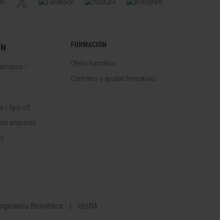
FORMACIÓN
ÓN
Oferta formativa
fármacos /
Contratos y ayudas formativas
 / Spin off
con empresas
or
Ingeniería Biomédica
IdisNA