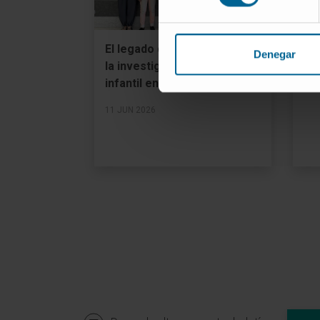
500
inv
El legado de Martín impulsa
8 J
Denegar
la investigación del cáncer
infantil en el Cima
11 JUN 2026