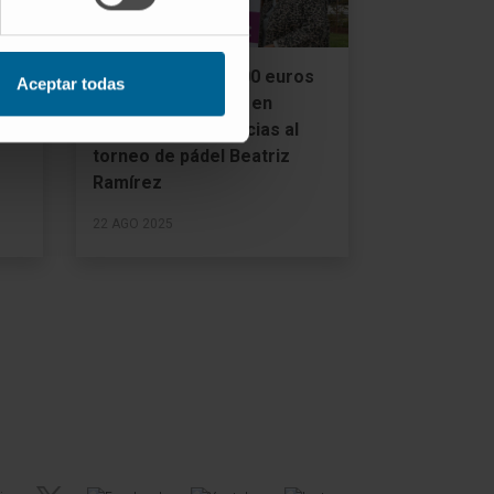
El Cima recibe 5.000 euros
Aceptar todas
para investigación en
cáncer infantil gracias al
torneo de pádel Beatriz
Ramírez
22 AGO 2025