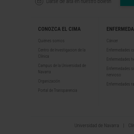
Darse de alta en nuestro boletín
CONOZCA EL CIMA
ENFERMEDA
Quiénes somos
Cáncer
Centro de Investigacion de la
Enfermedades ca
Clínica
Enfermedades h
Campus de la Universidad de
Enfermedades s
Navarra
nervioso
Organización
Enfermedades r
Portal de Transparencia
Universidad de Navarra
Cl