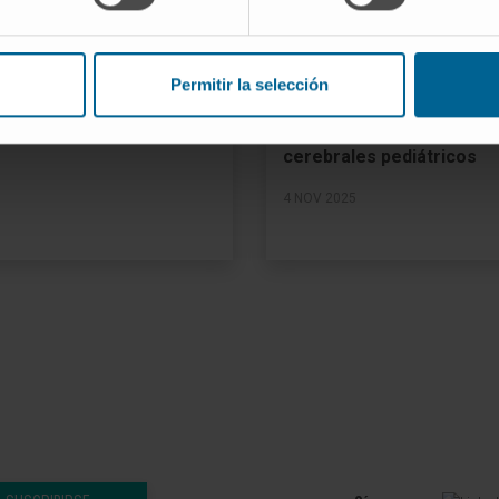
.000 euros a la
estigación en el Cima
El Sueño de Vicky dona
UN 2026
Permitir la selección
50.000 euros para el
tratamiento de tumores
cerebrales pediátricos
4 NOV 2025