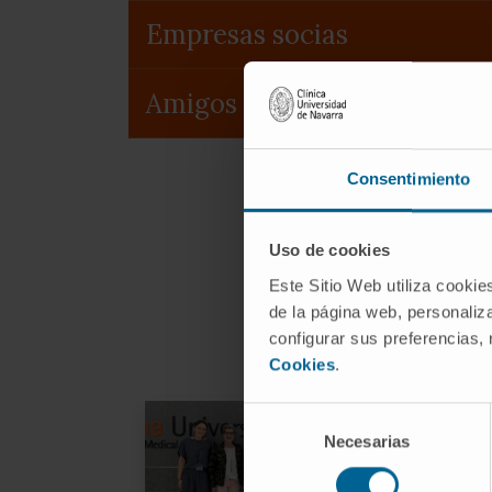
Empresas socias
Amigos del Cima
Consentimiento
Uso de cookies
Este Sitio Web utiliza cookie
Accion
de la página web, personaliza
configurar sus preferencias,
Cookies
.
Selección
Necesarias
de
La
consentimiento
Pl