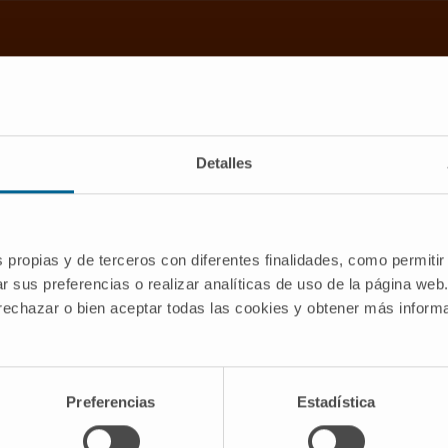
Detalles
s propias y de terceros con diferentes finalidades, como permitir
es solidarias de empresas e instit
r sus preferencias o realizar analíticas de uso de la página web
 rechazar o bien aceptar todas las cookies y obtener más infor
Preferencias
Estadística
 Fundación Roberto Arnal
anelles dona más de