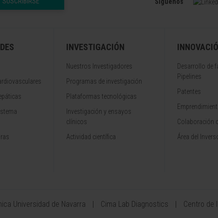
SUSCRIBIRSE
Síguenos
DES
INVESTIGACIÓN
INNOVACI
Nuestros Investigadores
Desarrollo de 
Pipelines
rdiovasculares
Programas de investigación
Patentes
epáticas
Plataformas tecnológicas
Emprendimiento
istema
Investigación y ensayos
clínicos
Colaboración 
aras
Actividad científica
Área del Invers
ínica Universidad de Navarra
Cima Lab Diagnostics
Centro de 