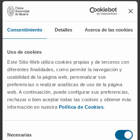
La Fundación para la Investigación Médica Aplicada, entidad titular
de CIMA UNIVERSIDAD DE NAVARRA, tratará los datos personales
facilitados con la finalidad de gestionar y tramitar la solicitud
Consentimiento
Detalles
Acerca de las cookies
emitida mediante el presente formulario. La base para el
tratamiento de sus datos es su necesidad para la aplicación a
petición del interesado de medidas precontractuales.
Uso de cookies
Este Sitio Web utiliza cookies propias y de terceros con
Es posible que comuniquemos sus datos a otras Entidades
diferentes finalidades, como permitir la navegación y
relacionadas con la Universidad de Navarra interesadas en
usabilidad de la página web, personalizar sus
contratar personas con su perfil formativo y profesional.
preferencias o realizar analíticas de uso de la página
Conservaremos sus datos durante un máximo de 3 años, salvo
web. A continuación, puede configurar sus preferencias,
que Vd. nos indique lo contrario.
rechazar o bien aceptar todas las cookies y obtener más
información en nuestra
Política de Cookies
.
Puede ejercer los derechos de acceso, rectificación, supresión,
oposición y limitación del tratamiento cuando lo desee, entre
Selección
otros que se recogen en nuestra
Política de Protección de
Necesarias
de
Datos
, mediante el envío de un correo electrónico a la dirección de