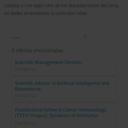
citados o con algún otro de los departamentos del Cima,
no dudes en enviarnos tu currículum vítae.
6
ofertas encontradas
Scientific Management Director
Pamplona
Scientific Advisor in Artificial Intelligence and
Biomedicine
Pamplona
Postdoctoral Fellow in Cancer Immunology
(TETIS Project), Dynamics of Antitumor
Immunology Group. CIMA, Universidad de
Pamplona
Navarra, Pamplona