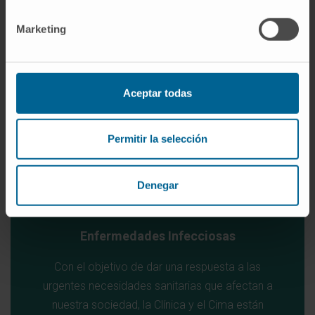
sean más raras.
Marketing
QUIERO AYUDAR
Aceptar todas
Permitir la selección
Denegar
Enfermedades Infecciosas
Con el objetivo de dar una respuesta a las
urgentes necesidades sanitarias que afectan a
nuestra sociedad, la Clínica y el Cima están