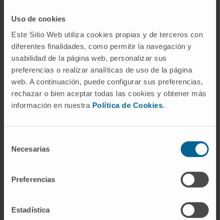
Uso de cookies
QUIERO AYUDAR
Este Sitio Web utiliza cookies propias y de terceros con
diferentes finalidades, como permitir la navegación y
usabilidad de la página web, personalizar sus
preferencias o realizar analíticas de uso de la página
web. A continuación, puede configurar sus preferencias,
rechazar o bien aceptar todas las cookies y obtener más
información en nuestra
Política de Cookies
.
Selección
Enfermedades Raras
Necesarias
de
consentimiento
Existen más de 7.000 tipos de enfermedades
Preferencias
raras. La mayoría tienen un origen genético y más
del 50% de ellas afectan a niños. En el Cima
Estadística
investigamos nuevas terapias para que cada vez