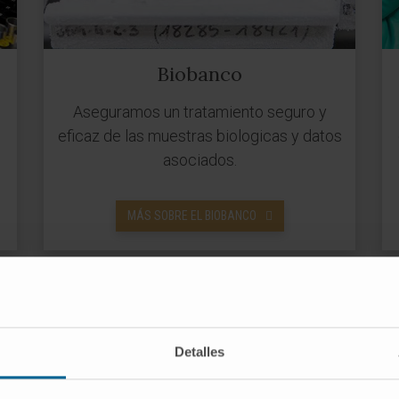
Biobanco
Aseguramos un tratamiento seguro y
eficaz de las muestras biologicas y datos
asociados.
MÁS SOBRE EL BIOBANCO
Detalles