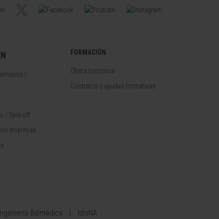
FORMACIÓN
ÓN
Oferta formativa
fármacos /
Contratos y ayudas formativas
 / Spin off
con empresas
or
Ingeniería Biomédica
IdisNA