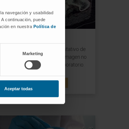
 la navegación y usabilidad
. A continuación, puede
mación en nuestra
Política de
Imagen
Adquisición y análisis cuantitativo de
Marketing
imagen microscópica y de imagen no
invasiva en animales de laboratorio.
MÁS SOBRE IMAGEN
Aceptar todas