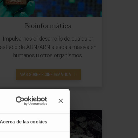
Bioinformática
Impulsamos el desarrollo de cualquier
estudio de ADN/ARN a escala masiva en
humanos u otros organismos.
MÁS SOBRE BIOINFORMÁTICA
Acerca de las cookies