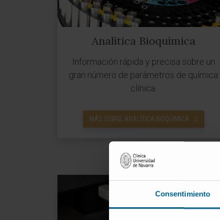
Analítica Bioquímica
Información rápida y precisa sobre un
gran número de parámetros de química
clínica.
MÁS SOBRE ANALÍTICA BIOQÚIMICA
Consentimiento