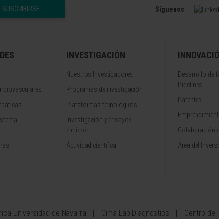
SUSCRIBIRSE
Síguenos
DES
INVESTIGACIÓN
INNOVACI
Nuestros Investigadores
Desarrollo de 
Pipelines
rdiovasculares
Programas de investigación
Patentes
epáticas
Plataformas tecnológicas
Emprendimiento
istema
Investigación y ensayos
clínicos
Colaboración 
aras
Actividad científica
Área del Invers
ínica Universidad de Navarra
Cima Lab Diagnostics
Centro de 