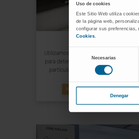
Uso de cookies
Este Sitio Web utiliza cookie
de la página web, personaliza
configurar sus preferencias,
Cookies
.
Citometría
Selección
Utilizamos técnicas inmunofenotípicas
Necesarias
de
para determinar las características de
consentimiento
partículas o células en suspensión.
MÁS SOBRE CITOMETRÍA
Denegar