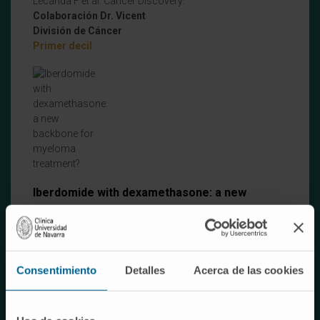
Lecanda F et al. Cancer Discovery.
Colaboración Dr. Vicent
División de Cáncer
Primer decil
Iberdomide with dexamethasone: a new
backbone for myeloma treatment?
San Miguel J et al. The Lancet Haematology.
División de Cáncer
Consentimiento
Detalles
Acerca de las cookies
Primer decil. Top 3