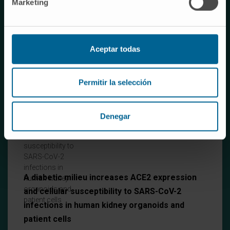
Activation of the PP2A-B56 heterocomplex
Marketing
synergizes with venetoclax therapies in AML
through BCL2 and MCL1 modulation
Aceptar todas
Odero MD et al. Blood.
División de Cáncer
Primer decil. Top 3
Permitir la selección
Denegar
A diabetic milieu increases ACE2 expression
and cellular susceptibility to SARS-CoV-2
infections in human kidney organoids and
patient cells