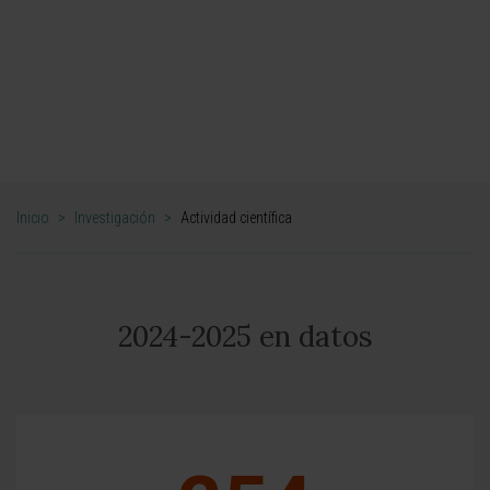
científico, invenciones biomédicas patentadas y
coordinación en proyectos internacionales".
ANTONIO PINEDA
DIRECTOR CIENTÍFICO. CIMA UNIVERSIDAD DE
NAVARRA
Inicio
>
Investigación
>
Actividad científica
2024-2025 en datos