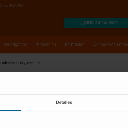
PERSONAS UNAV
¿QUIERE AYUDARNOS?
Investigación
Innovación
Formación
Colabore con noso
a adolescencia y juventud
SUSCRIBIRSE
Síguenos
Detalles