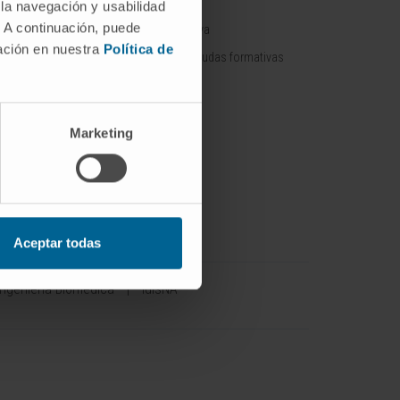
ÓN
 la navegación y usabilidad
. A continuación, puede
Oferta formativa
fármacos /
mación en nuestra
Política de
Contratos y ayudas formativas
 / Spin off
Marketing
con empresas
or
Aceptar todas
Ingeniería Biomédica
IdisNA