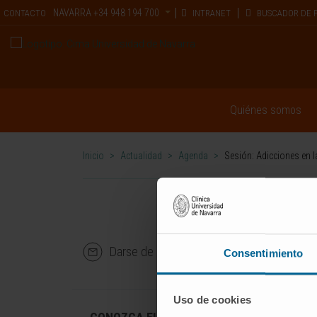
NAVARRA
+34 948 194 700
CONTACTO
INTRANET
BUSCADOR DE 
Quiénes somos
Inicio
>
Actualidad
>
Agenda
>
Sesión: Adicciones en l
Darse de alta en nuestro boletín
Consentimiento
Uso de cookies