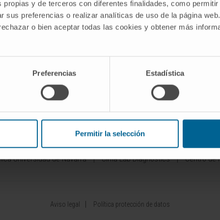
DES
INVESTIGACIÓN
INNOVACI
s propias y de terceros con diferentes finalidades, como permitir
r sus preferencias o realizar analíticas de uso de la página web
Nuestros Investigadores
Desarrollo de 
 rechazar o bien aceptar todas las cookies y obtener más infor
Pipelines
rdiovasculares
Programas de investigación
Patentes
epáticas
Plataformas tecnológicas
Emprendimiento
istema
Investigación y ensayos
Preferencias
Estadística
clínicos
Colaboración 
aras
Actividad científica
Área del Invers
Permitir la selección
ínica Universidad de Navarra
Cima Lab Diagnostics
Centro de 
Aviso legal
Política protección de datos