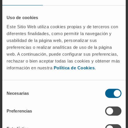
SUSCRIBIRSE
Uso de cookies
Síguenos
Este Sitio Web utiliza cookies propias y de terceros con
diferentes finalidades, como permitir la navegación y
usabilidad de la página web, personalizar sus
preferencias o realizar analíticas de uso de la página
CONOZCA EL CIMA
web. A continuación, puede configurar sus preferencias,
Quiénes somos
rechazar o bien aceptar todas las cookies y obtener más
información en nuestra
Política de Cookies
.
Centro de Investigacion de la Clínica
Campus de la Universidad de Navarra
Organización
Selección
Necesarias
de
Portal de Transparencia
consentimiento
Preferencias
ENFERMEDADES