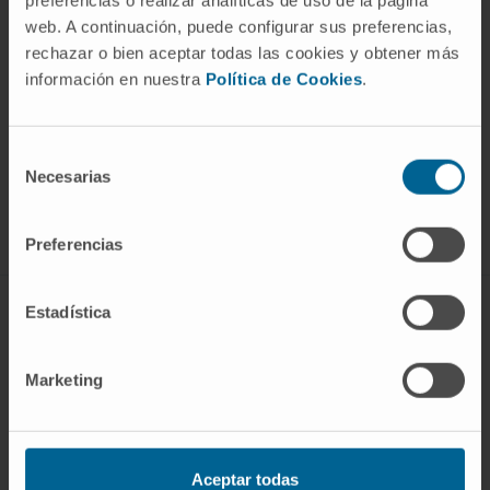
web. A continuación, puede configurar sus preferencias,
rechazar o bien aceptar todas las cookies y obtener más
información en nuestra
Política de Cookies
.
Darse de alta en nuestro boletín
SUSCRIBIRSE
Selección
Necesarias
de
Síguenos
consentimiento
Preferencias
Estadística
CONOZCA EL CIMA
Quiénes somos
Marketing
Centro de Investigacion de la Clínica
Campus de la Universidad de Navarra
Organización
Aceptar todas