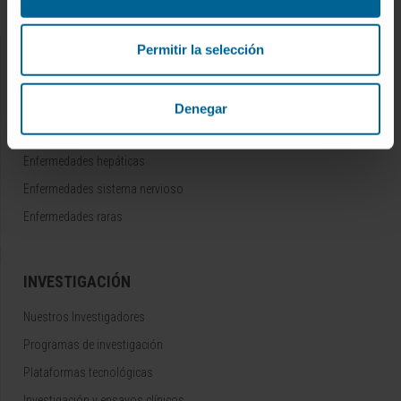
Portal de Transparencia
Permitir la selección
ENFERMEDADES
Cáncer
Denegar
Enfermedades cardiovasculares
Enfermedades hepáticas
Enfermedades sistema nervioso
Enfermedades raras
INVESTIGACIÓN
Nuestros Investigadores
Programas de investigación
Plataformas tecnológicas
Investigación y ensayos clínicos