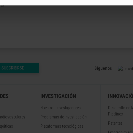
nal
SUSCRIBIRSE
Síguenos
DES
INVESTIGACIÓN
INNOVACI
Nuestros Investigadores
Desarrollo de 
Pipelines
rdiovasculares
Programas de investigación
Patentes
epáticas
Plataformas tecnológicas
Emprendimiento