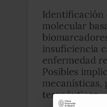
Identificación
molecular bas
biomarcadores
insuficiencia 
enfermedad re
Posibles impli
mecanísticas, 
terapéuticas