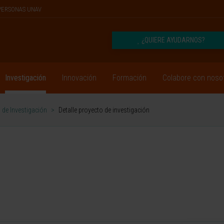
PERSONAS UNAV
¿QUIERE AYUDARNOS?
Investigación
Innovación
Formación
Colabore con noso
 de Investigación
>
Detalle proyecto de investigación