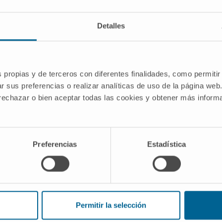
INVESTIGACIÓN
GRUPO DE INVESTIGACIÓN
Detalles
ENFERMEDAD
Biomarcadores de
remodelado miocárdico
s propias y de terceros con diferentes finalidades, como permitir
r sus preferencias o realizar analíticas de uso de la página web
 rechazar o bien aceptar todas las cookies y obtener más infor
yecto
ular basada en biomarcadores de la
Preferencias
Estadística
dad renal crónica. Posibles
ticas y terapéuticas.
1
023
Permitir la selección
rlos III