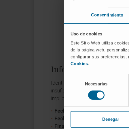
Consentimiento
Uso de cookies
Este Sitio Web utiliza cookie
de la página web, personaliza
configurar sus preferencias,
Cookies
.
Información del pro
Selección
Identificación de una huella molec
Necesarias
de
insuficiencia cardíaca con enferme
consentimiento
implicaciones mecanísticas, pronós
Fecha inicio:
1 de enero de 202
Fecha fin:
31 de diciembre de 2
Denegar
Financiador:
Instituto de Salud Ca