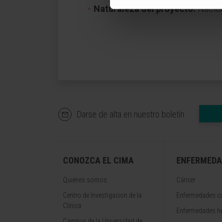
Naturaleza del proyecto:
Nacio
Darse de alta en nuestro boletín
CONOZCA EL CIMA
ENFERMEDA
Quiénes somos
Cáncer
Centro de Investigacion de la
Enfermedades ca
Clínica
Enfermedades h
Campus de la Universidad de