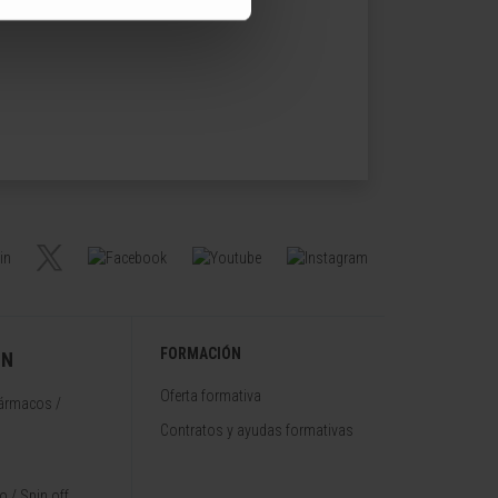
FORMACIÓN
ÓN
Oferta formativa
fármacos /
Contratos y ayudas formativas
 / Spin off