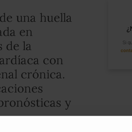
 de una huella
ada en
¿
 de la
Si q
cont
cardíaca con
nal crónica.
caciones
pronósticas y
PROGRAMA DE