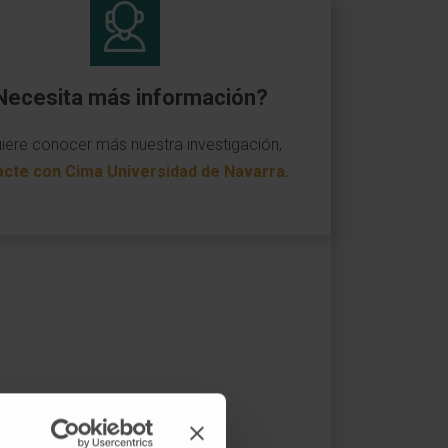
Necesita más información?
uiere conocer más nuestra investigación,
acte con Cima Universidad de Navarra
.