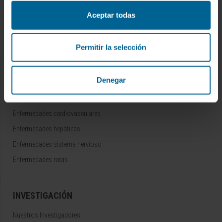
Campus de la Universidad de Navarra
Aceptar todas
Organización
Portal de Transparencia
Permitir la selección
ENFERMEDADES
Denegar
Cáncer
Enfermedades cardiovasculares
Enfermedades hepáticas
Enfermedades sistema nervioso
Enfermedades raras
INVESTIGACIÓN
Nuestros Investigadores