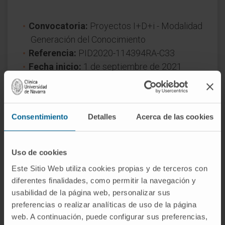
Convocatoria:
Proyectos I+D+i - Modalidad
Generación del Conocimiento
Referencia:
PID2020-114394RA-C33
Fecha inicio:
1 de septiembre de 2021
Fecha fin:
31 de agosto de 2024
Financiador:
Ministerio de Ciencia e
Innovación
Consentimiento
Detalles
Acerca de las cookies
Naturaleza del proyecto:
Nacional
Año de concesión
2021
Uso de cookies
Este Sitio Web utiliza cookies propias y de terceros con
diferentes finalidades, como permitir la navegación y
usabilidad de la página web, personalizar sus
preferencias o realizar analíticas de uso de la página
web. A continuación, puede configurar sus preferencias,