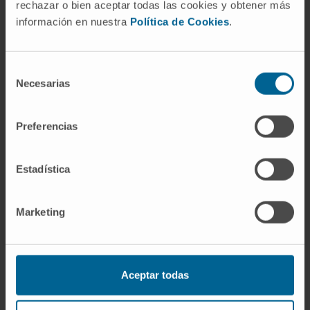
rechazar o bien aceptar todas las cookies y obtener más
¿Necesita más información?
información en nuestra
Política de Cookies
.
Si quiere conocer más nuestra investigación,
Selección
contacte con Cima Universidad de Navarra
.
Necesarias
de
consentimiento
VER TODOS LOS PROYECTOS DE INVESTIGACIÓN DEL
Preferencias
CIMA
Estadística
Marketing
Aceptar todas