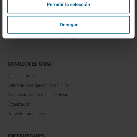
Darse de alta en nuestro boletín
Permitir la selección
SUSCRIBIRSE
Denegar
Síguenos
CONOZCA EL CIMA
Quiénes somos
Centro de Investigacion de la Clínica
Campus de la Universidad de Navarra
Organización
Portal de Transparencia
ENFERMEDADES