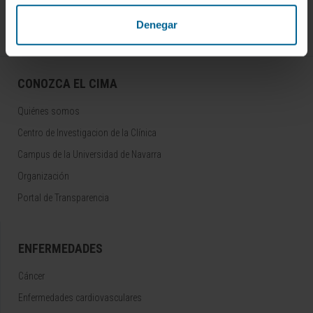
Síguenos
Denegar
CONOZCA EL CIMA
Quiénes somos
Centro de Investigacion de la Clínica
Campus de la Universidad de Navarra
Organización
Portal de Transparencia
ENFERMEDADES
Cáncer
Enfermedades cardiovasculares