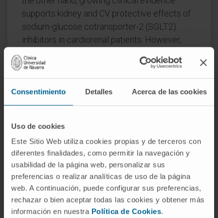
the other hand, growing clinical evidence
supports kidney and CV protective effects of
sodium-glucose cotransporter-2 (SGLT2)
inhibitors in cardiorenal patients. However,
recent data suggest that some detrimental
effects of SGLT2 inhibitors on skeletal muscle
mass may lead to overestimation of
creatinine-based eGFR and subsequent
Consentimiento
Detalles
Acerca de las cookies
misinterpretation of associated CV risk in
patients treated with these agents. Within this
Uso de cookies
framework, we suggest the advisability of
Este Sitio Web utiliza cookies propias y de terceros con
using cystatin C and/or creatinine plus
diferentes finalidades, como permitir la navegación y
cystatin C-based eGFR for routine clinical
usabilidad de la página web, personalizar sus
practice in cardiorenal patients to more
preferencias o realizar analíticas de uso de la página
accurately stratify CV risk and evaluate the
web. A continuación, puede configurar sus preferencias,
kidney and CV protective effects of SGLT2
rechazar o bien aceptar todas las cookies y obtener más
inhibitors. In this regard, we make a call to
información en nuestra
Política de Cookies
.