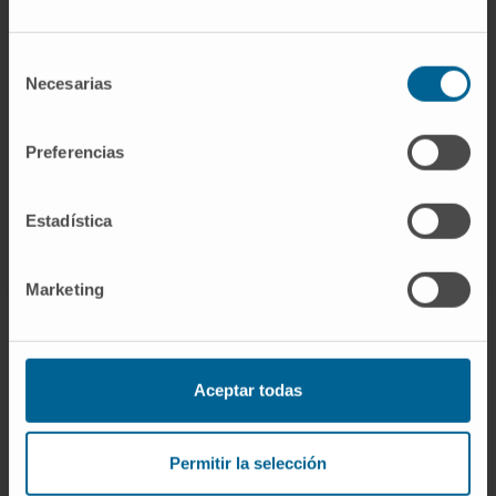
action to investigate the protective effects of
these pharmacological agents using cystatin
Selección
C-based eGFR.
Necesarias
de
consentimiento
CITA DEL ARTÍCULO
Clin Kidney J
. 2023 Apr
10;16(7):1049-1055. doi:
10.1093/ckj/sfad083
.
Preferencias
eCollection 2023 Jul.
Estadística
VER PUBLICACIÓN EN PUBMED
Marketing
Aceptar todas
Darse de alta en nuestro boletín
SUSCRIBIRSE
Permitir la selección