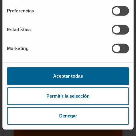
consentimiento
Preferencias
Estadística
Marketing
Nuestros autores
Dr. Carlos Ruiz Arenas
Aceptar todas
Posdoctoral
Grupo de investigación en Machine
Learning en Biomedicina
Permitir la selección
Dr. Mikel Hernáez
Ver Curriculum
Denegar
Investigador | Investigador principal
Grupo de investigación en Machine
Learning en Biomedicina