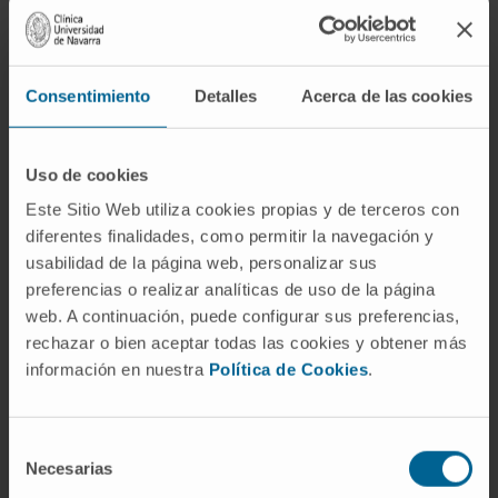
Finally, NetActivity enables combining bulk
RNA-seq and microarray datasets in a meta-
analysis of prostate cancer progression,
Consentimiento
Detalles
Acerca de las cookies
highlighting gene sets related to cell division,
key for disease progression. When applied to
metastatic prostate cancer, gene sets
Uso de cookies
associated with cancer progression were also
Este Sitio Web utiliza cookies propias y de terceros con
altered due to drug resistance, while a
diferentes finalidades, como permitir la navegación y
classical enrichment analysis identified gene
usabilidad de la página web, personalizar sus
preferencias o realizar analíticas de uso de la página
sets irrelevant to the phenotype. NetActivity
web. A continuación, puede configurar sus preferencias,
is publicly available in Bioconductor and
rechazar o bien aceptar todas las cookies y obtener más
GitHub.
información en nuestra
Política de Cookies
.
CITA DEL ARTÍCULO
Nucleic Acids Res
. 2024
May 22;52(9):e44. doi:
10.1093/nar/gkae197
.
Selección
Necesarias
de
VER PUBLICACIÓN EN PUBMED