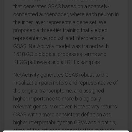
that generates GSAS based on a sparsely-
connected autoencoder, where each neuron in
the inner layer represents a gene set. We
proposed a three-tier training that yielded
representative, robust, and interpretable
GSAS. NetActivity model was trained with
1518 GO biological processes terms and
KEGG pathways and all GTEx samples.
NetActivity generates GSAS robust to the
initialization parameters and representative of
the original transcriptome, and assigned
higher importance to more biologically
relevant genes. Moreover, NetActivity returns
GSAS with a more consistent definition and
higher interpretability than GSVA and hipathia,
state-of-the-art gene set projection methods.