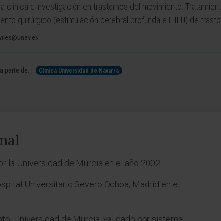
ca clínica e investigación en trastornos del movimiento. Tratami
iento quirúrgico (estimulación cerebral profunda e HIFU) de trast
viles@unav.es
 parte de:
Clínica Universidad de Navarra
nal
or la Universidad de Murcia en el año 2002.
ospital Universitario Severo Ochoa, Madrid en el
to, Universidad de Murcia, validado por sistema