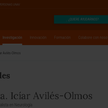
PERSONAS UNAV
¿QUIERE AYUDARNOS?
Investigación
Innovación
Formación
Colabore con noso
iar Avilés-Olmos
les
a. Icíar Avilés-Olmos
alista en Neurología.