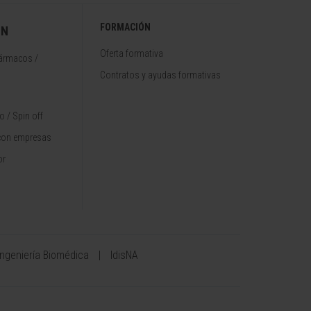
FORMACIÓN
ÓN
Oferta formativa
fármacos /
Contratos y ayudas formativas
 / Spin off
con empresas
or
Ingeniería Biomédica
IdisNA