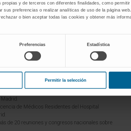
s propias y de terceros con diferentes finalidades, como permitir
r sus preferencias o realizar analíticas de uso de la página web
 rechazar o bien aceptar todas las cookies y obtener más infor
Preferencias
Estadística
boradora Universidad de Navarra
Permitir la selección
 del Programa de Simulación en pacientes con
Universitario de simulación clínica avanzada de la
 Madrid.
ocencia de Médicos Residentes del Hospital
id.
ás de 20 reuniones y congresos nacionales sobre