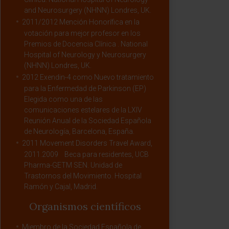
and Neurosurgery (NHNN) Londres, UK.
2011/2012 Mención Honorífica en la
votación para mejor profesor en los
Premios de Docencia Clínica . National
Hospital of Neurology y Neurosurgery
(NHNN) Londres, UK.
2012 Exendin-4 como Nuevo tratamiento
para la Enfermedad de Parkinson (EP)
Elegida como una de las
comunicaciones estelares de la LXIV
Reunión Anual de la Sociedad Española
de Neurología, Barcelona, España.
2011 Movement Disorders Travel Award,
2011.2009 Beca para residentes, UCB
Pharma-GETM SEN. Unidad de
Trastornos del Movimiento. Hospital
Ramón y Cajal, Madrid.
Organismos científicos
Miembro de la Sociedad Española de