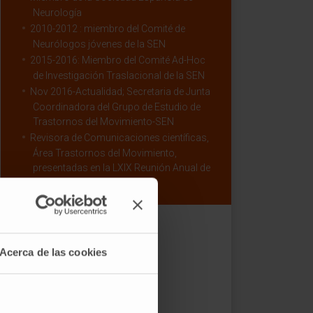
Neurología
2010-2012 : miembro del Comité de
Neurólogos jóvenes de la SEN
2015-2016: Miembro del Comité Ad-Hoc
de Investigación Traslacional de la SEN
Nov 2016-Actualidad; Secretaria de Junta
Coordinadora del Grupo de Estudio de
Trastornos del Movimiento-SEN
Revisora de Comunicaciones científicas,
Área Trastornos del Movimiento,
presentadas en la LXIX Reunión Anual de
la SEN, Valencia 2017
Acerca de las cookies