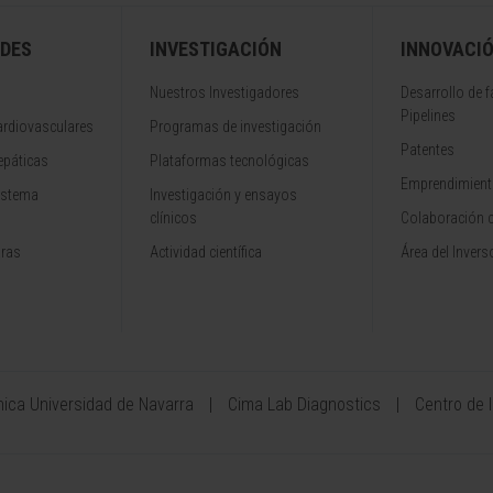
DES
INVESTIGACIÓN
INNOVACI
Nuestros Investigadores
Desarrollo de 
Pipelines
rdiovasculares
Programas de investigación
Patentes
epáticas
Plataformas tecnológicas
Emprendimiento
istema
Investigación y ensayos
clínicos
Colaboración 
aras
Actividad científica
Área del Invers
ínica Universidad de Navarra
Cima Lab Diagnostics
Centro de 