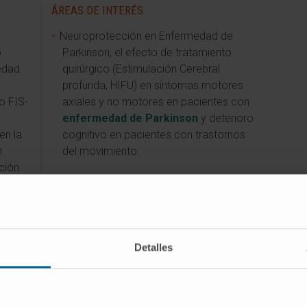
ÁREAS DE INTERÉS
Neuroprotección en Enfermedad de
o
Parkinson, el efecto de tratamiento
edad
quirúrgico (Estimulación Cerebral
profunda, HIFU) en síntomas motores
o FIS-
axiales y no motores en pacientes con
enfermedad de Parkinson
y deterioro
en la
cognitivo en pacientes con trastornos
n
del movimiento.
ción
clínica
otor
rders,
Detalles
clínica
eb