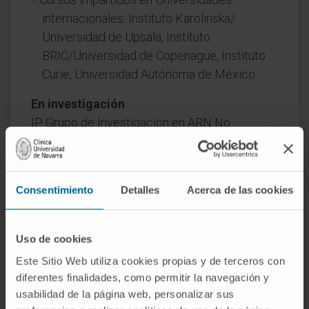
internacionales: Instituto Karolinska/
Universidad de Upsala, Instituto
BRIC/Universidad de Copenague, Instituto
Curie, Universidad Autónoma de México.
En investigación
IP
Grupo de Investigación en ARN No
Codificante y Regulación del Genoma del
Cáncer
46 publicaciones indexadas citadas más de
Consentimiento
Detalles
Acerca de las cookies
11.000 veces.
Publicaciones en Nature, Cell, Molecular Cell,
Uso de cookies
Cancer Cell , Nature Communications,
Este Sitio Web utiliza cookies propias y de terceros con
Genome Biology, JCB, Cell Reports, PNAS,
diferentes finalidades, como permitir la navegación y
Genes and Dev, NAR, J Biol Chem…
usabilidad de la página web, personalizar sus