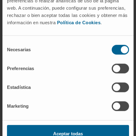
preferencias o realizar analíticas de uso de la página
Artículos de revisión invitados en Nature
web. A continuación, puede configurar sus preferencias,
Reviews Molecular Medicine, Nature
rechazar o bien aceptar todas las cookies y obtener más
Medicine, Trends in Cell Biol, Hum Mol
información en nuestra
Política de Cookies
.
Genetics.
Comentarios para Cell, Science, Nature,
Selección
Necesarias
de
Cancer Cell, Nature Genetics, Nature
consentimiento
Medicine, etc.
Preferencias
Tres capítulos de libro publicados.
Estadística
Marketing
Aceptar todas