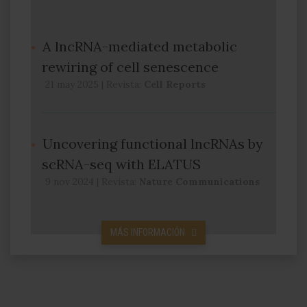
A lncRNA-mediated metabolic
rewiring of cell senescence
21 may 2025
|
Revista:
Cell Reports
Uncovering functional lncRNAs by
scRNA-seq with ELATUS
9 nov 2024
|
Revista:
Nature Communications
MÁS INFORMACIÓN