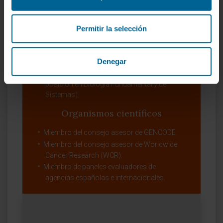
Reconocimientos
Permitir la selección
Premio SER Navarra investigación 2018.
ERC Consolidator Grant 2017.
Denegar
ERC Starting Grant 2011.
Contrato Ramón y Cajal 2011 (Primera
posición en Biología Fundamental y de
Sistemas).
Organismos científicos
Miembro del consejo asesor de GENCODE.
Miembro del consejo asesor de Worldwide
Cancer Research (WCR).
Miembro de paneles evaluadores de
agencias españolas e internacionales.