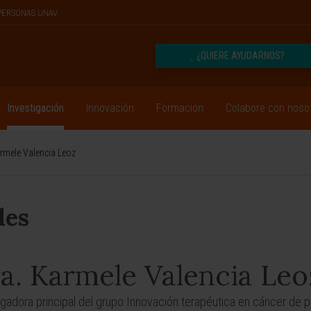
PERSONAS UNAV
¿QUIERE AYUDARNOS?
Investigación
Innovación
Formación
Colabore con noso
rmele Valencia Leoz
les
a. Karmele Valencia Leo
igadora principal del grupo Innovación terapéutica en cáncer de 