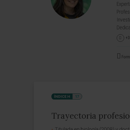
Expert
Profes
Invest
Dedica
+3
Forma
ÍNDICE H
17
Trayectoria profesio
Titulada en biología (2008) y doct