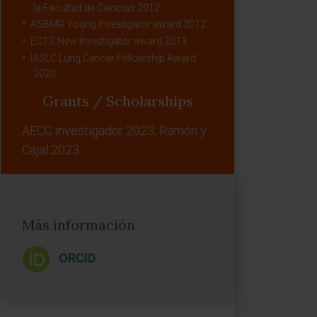
la Facultad de Ciencias 2012.
ASBMR Young Investigator award 2012.
ECTS New Investigator award 2013.
IASLC Lung Cancer Fellowship Award
2020.
Grants / Scholarships
AECC investigador 2023; Ramón y
Cajal 2023
Más información
ORCID