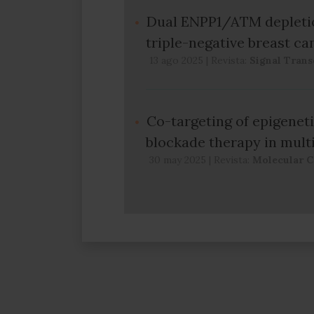
Dual ENPP1/ATM depletio
triple-negative breast ca
13 ago 2025
|
Revista:
Signal Tran
Co-targeting of epigenet
blockade therapy in mult
30 may 2025
|
Revista:
Molecular C