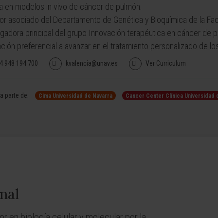
a en modelos in vivo de cáncer de pulmón.
or asociado del Departamento de Genética y Bioquímica de la Facu
igadora principal del grupo Innovación terapéutica en cáncer de 
ción preferencial a avanzar en el tratamiento personalizado de l
4 948 194 700
kvalencia@unav.es
Ver Curriculum
 parte de:
Cima Universidad de Navarra
Cancer Center Clínica Universidad 
nal
or en biología celular y molecular por la