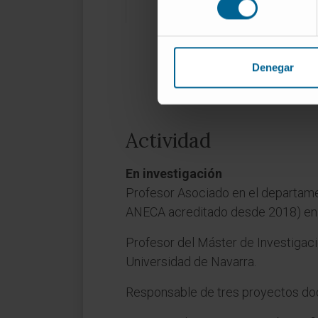
Denegar
Actividad
En investigación
Profesor Asociado en el departame
ANECA acreditado desde 2018) en l
Profesor del Máster de Investigaci
Universidad de Navarra.
Responsable de tres proyectos doc