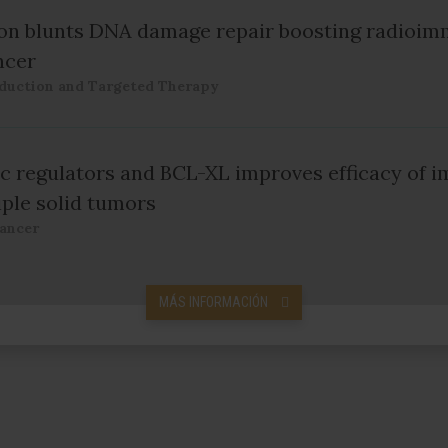
n blunts DNA damage repair boosting radioimm
ncer
sduction and Targeted Therapy
ic regulators and BCL-XL improves efficacy of
iple solid tumors
ancer
MÁS INFORMACIÓN