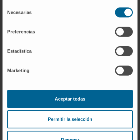
Selección
Necesarias
de
consentimiento
INVESTIGACIÓN
Preferencias
Nuestros Investigadores
Programas de investigación
Estadística
Plataformas tecnológicas
Investigación y ensayos clínicos
Marketing
Actividad científica
INNOVACIÓN
Aceptar todas
Desarrollo de fármacos / Pipelines
Patentes
Permitir la selección
Emprendimiento / Spin off
Colaboración con empresas
Denegar