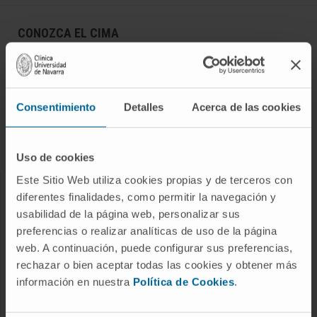
CONOZCA EL CIMA
Quiénes somos
Centro de Investigacion de la Clínica
Campus de la Universidad de Navarra
Consentimiento
Detalles
Acerca de las cookies
Organización
Portal de Transparencia
Uso de cookies
Este Sitio Web utiliza cookies propias y de terceros con
diferentes finalidades, como permitir la navegación y
ENFERMEDADES
usabilidad de la página web, personalizar sus
Cáncer
preferencias o realizar analíticas de uso de la página
web. A continuación, puede configurar sus preferencias,
Enfermedades cardiovasculares
rechazar o bien aceptar todas las cookies y obtener más
Enfermedades hepáticas
información en nuestra
Política de Cookies
.
Enfermedades sistema nervioso
Enfermedades raras