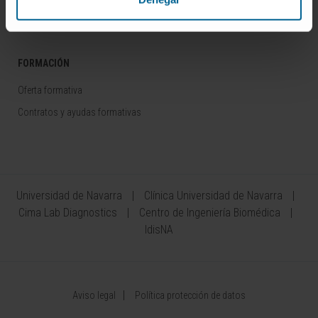
Área del Inversor
FORMACIÓN
Oferta formativa
Contratos y ayudas formativas
Universidad de Navarra
Clínica Universidad de Navarra
Cima Lab Diagnostics
Centro de Ingeniería Biomédica
IdisNA
Aviso legal
Política protección de datos