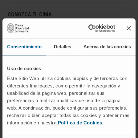
CONOZCA EL CIMA
Quiénes somos
Centro de Investigacion de la Clínica
Campus de la Universidad de Navarra
Consentimiento
Detalles
Acerca de las cookies
Organización
Portal de Transparencia
Uso de cookies
Este Sitio Web utiliza cookies propias y de terceros con
diferentes finalidades, como permitir la navegación y
ENFERMEDADES
usabilidad de la página web, personalizar sus
Cáncer
preferencias o realizar analíticas de uso de la página
web. A continuación, puede configurar sus preferencias,
Enfermedades cardiovasculares
rechazar o bien aceptar todas las cookies y obtener más
Enfermedades hepáticas
información en nuestra
Política de Cookies
.
Enfermedades sistema nervioso
Enfermedades raras