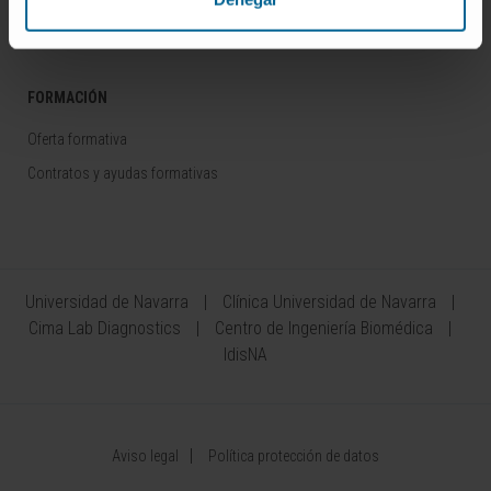
Área del Inversor
FORMACIÓN
Oferta formativa
Contratos y ayudas formativas
Universidad de Navarra
Clínica Universidad de Navarra
Cima Lab Diagnostics
Centro de Ingeniería Biomédica
IdisNA
Aviso legal
Política protección de datos