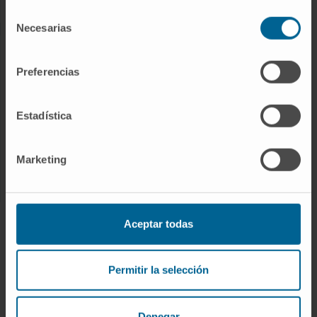
Selección
Necesarias
de
consentimiento
INVESTIGACIÓN
Preferencias
Nuestros Investigadores
Programas de investigación
Estadística
Plataformas tecnológicas
Investigación y ensayos clínicos
Marketing
Actividad científica
INNOVACIÓN
Aceptar todas
Desarrollo de fármacos / Pipelines
Patentes
Permitir la selección
Emprendimiento / Spin off
Colaboración con empresas
Denegar