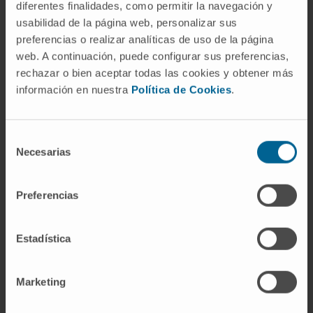
diferentes finalidades, como permitir la navegación y
secuenciación genomica,
11:25h.
usabilidad de la página web, personalizar sus
botecnología y biología sintética.
preferencias o realizar analíticas de uso de la página
Gonzalo R. Ordóñez
web. A continuación, puede configurar sus preferencias,
rechazar o bien aceptar todas las cookies y obtener más
Discusión: modelo de acceso,
información en nuestra
Política de Cookies
.
11:45h.
uso y tarifas
Concluisones.
Selección
12:30h.
Necesarias
Dr. Antonio Pineda-Lucena
de
consentimiento
Preferencias
Estadística
Marketing