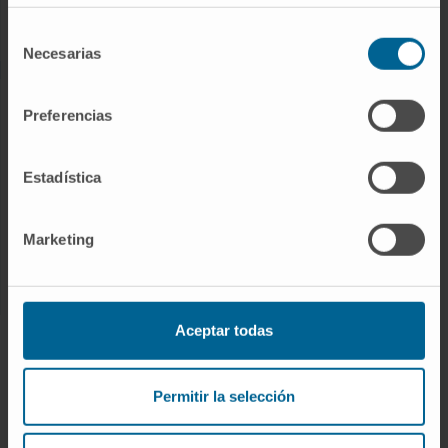
Enfermedades raras
Selección
Necesarias
de
consentimiento
INVESTIGACIÓN
Preferencias
Nuestros Investigadores
Programas de investigación
Estadística
Plataformas tecnológicas
Investigación y ensayos clínicos
Marketing
Actividad científica
Aceptar todas
INNOVACIÓN
Desarrollo de fármacos / Pipelines
Permitir la selección
Patentes
Emprendimiento / Spin off