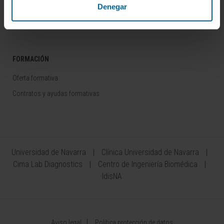
Denegar
Colaboración con empresas
Área del Inversor
FORMACIÓN
Oferta formativa
Contratos y ayudas formativas
Universidad de Navarra
Clínica Universidad de Navarra
Cima Lab Diagnostics
Centro de Ingeniería Biomédica
IdisNA
Aviso legal
Política protección de datos