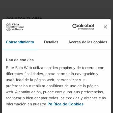
CONOZCA EL CIMA
Quiénes somos
Centro de Investigacion de la Clínica
Consentimiento
Detalles
Acerca de las cookies
Campus de la Universidad de Navarra
Organización
Uso de cookies
Portal de Transparencia
Este Sitio Web utiliza cookies propias y de terceros con
diferentes finalidades, como permitir la navegación y
ENFERMEDADES
usabilidad de la página web, personalizar sus
preferencias o realizar analíticas de uso de la página
Cáncer
web. A continuación, puede configurar sus preferencias,
Enfermedades cardiovasculares
rechazar o bien aceptar todas las cookies y obtener más
información en nuestra
Política de Cookies
.
Enfermedades hepáticas
Enfermedades sistema nervioso