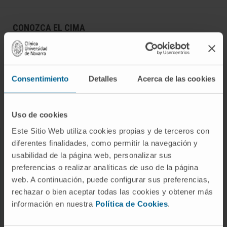
CONOZCA EL CIMA
Quiénes somos
Centro de Investigacion de la Clínica
Consentimiento
Detalles
Acerca de las cookies
Campus de la Universidad de Navarra
Organización
Portal de Transparencia
Uso de cookies
Este Sitio Web utiliza cookies propias y de terceros con
diferentes finalidades, como permitir la navegación y
ENFERMEDADES
usabilidad de la página web, personalizar sus
preferencias o realizar analíticas de uso de la página
Cáncer
web. A continuación, puede configurar sus preferencias,
Enfermedades cardiovasculares
rechazar o bien aceptar todas las cookies y obtener más
Enfermedades hepáticas
información en nuestra
Política de Cookies
.
Enfermedades sistema nervioso