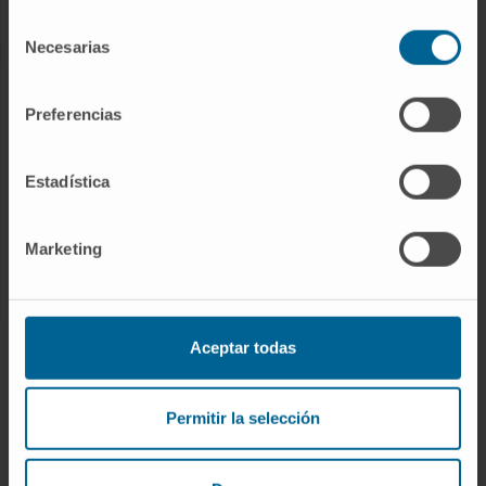
Enfermedades raras
Selección
Necesarias
de
consentimiento
INVESTIGACIÓN
Preferencias
Nuestros Investigadores
Programas de investigación
Estadística
Plataformas tecnológicas
Investigación y ensayos clínicos
Marketing
Actividad científica
INNOVACIÓN
Aceptar todas
Desarrollo de fármacos / Pipelines
Permitir la selección
Patentes
Emprendimiento / Spin off
Colaboración con empresas