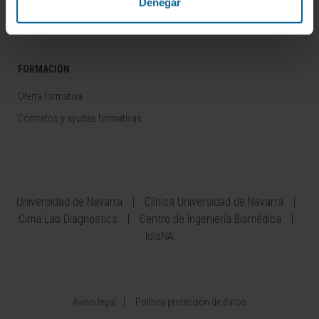
Denegar
Área del Inversor
FORMACIÓN
Oferta formativa
Contratos y ayudas formativas
Universidad de Navarra
Clínica Universidad de Navarra
Cima Lab Diagnostics
Centro de Ingeniería Biomédica
IdisNA
Aviso legal
Política protección de datos