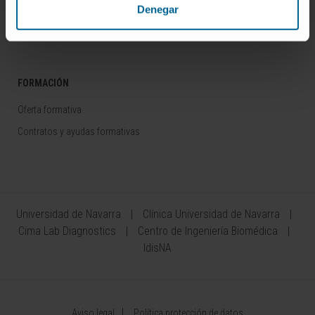
Denegar
Colaboración con empresas
Área del Inversor
FORMACIÓN
Oferta formativa
Contratos y ayudas formativas
Universidad de Navarra
Clínica Universidad de Navarra
Cima Lab Diagnostics
Centro de Ingeniería Biomédica
IdisNA
Aviso legal
Política protección de datos