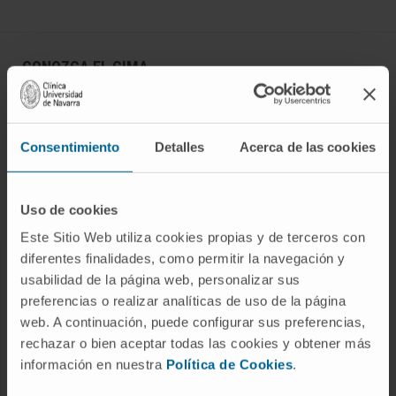
CONOZCA EL CIMA
Quiénes somos
Centro de Investigacion de la Clínica
Consentimiento
Detalles
Acerca de las cookies
Campus de la Universidad de Navarra
Organización
Uso de cookies
Portal de Transparencia
Este Sitio Web utiliza cookies propias y de terceros con
diferentes finalidades, como permitir la navegación y
ENFERMEDADES
usabilidad de la página web, personalizar sus
preferencias o realizar analíticas de uso de la página
Cáncer
web. A continuación, puede configurar sus preferencias,
Enfermedades cardiovasculares
rechazar o bien aceptar todas las cookies y obtener más
información en nuestra
Política de Cookies
.
Enfermedades hepáticas
Enfermedades sistema nervioso