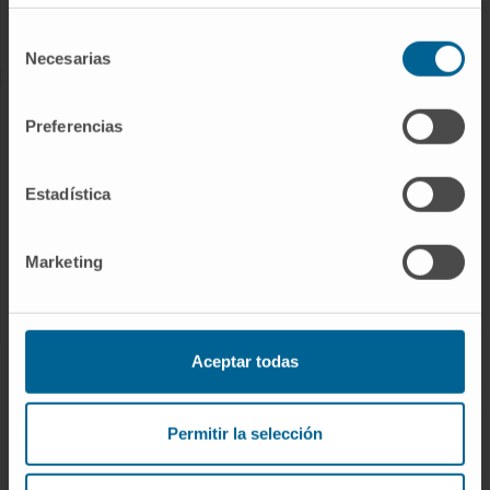
Enfermedades raras
Selección
Necesarias
de
consentimiento
INVESTIGACIÓN
Preferencias
Nuestros Investigadores
Programas de investigación
Estadística
Plataformas tecnológicas
Investigación y ensayos clínicos
Marketing
Actividad científica
Aceptar todas
INNOVACIÓN
Desarrollo de fármacos / Pipelines
Permitir la selección
Patentes
Emprendimiento / Spin off