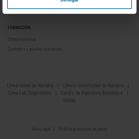
Área del Inversor
FORMACIÓN
Oferta formativa
Contratos y ayudas formativas
Universidad de Navarra
Clínica Universidad de Navarra
Cima Lab Diagnostics
Centro de Ingeniería Biomédica
IdisNA
Aviso legal
Política protección de datos