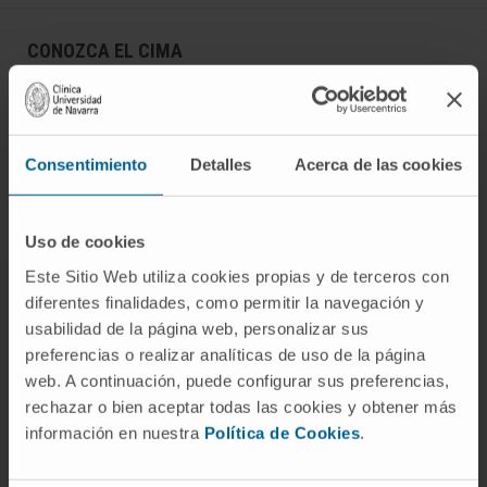
CONOZCA EL CIMA
Quiénes somos
Centro de Investigacion de la Clínica
Campus de la Universidad de Navarra
Consentimiento
Detalles
Acerca de las cookies
Organización
Portal de Transparencia
Uso de cookies
Este Sitio Web utiliza cookies propias y de terceros con
diferentes finalidades, como permitir la navegación y
ENFERMEDADES
usabilidad de la página web, personalizar sus
Cáncer
preferencias o realizar analíticas de uso de la página
web. A continuación, puede configurar sus preferencias,
Enfermedades cardiovasculares
rechazar o bien aceptar todas las cookies y obtener más
Enfermedades hepáticas
información en nuestra
Política de Cookies
.
Enfermedades sistema nervioso
Enfermedades raras