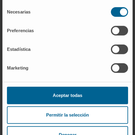
Selección
Necesarias
de
consentimiento
INVESTIGACIÓN
Preferencias
Nuestros Investigadores
Programas de investigación
Estadística
Plataformas tecnológicas
Investigación y ensayos clínicos
Marketing
Actividad científica
INNOVACIÓN
Aceptar todas
Desarrollo de fármacos / Pipelines
Patentes
Permitir la selección
Emprendimiento / Spin off
Colaboración con empresas
Denegar