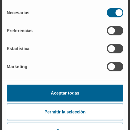
Enfermedades raras
Selección
Necesarias
de
consentimiento
INVESTIGACIÓN
Preferencias
Nuestros Investigadores
Programas de investigación
Estadística
Plataformas tecnológicas
Investigación y ensayos clínicos
Marketing
Actividad científica
INNOVACIÓN
Aceptar todas
Desarrollo de fármacos / Pipelines
Permitir la selección
Patentes
Emprendimiento / Spin off
Colaboración con empresas