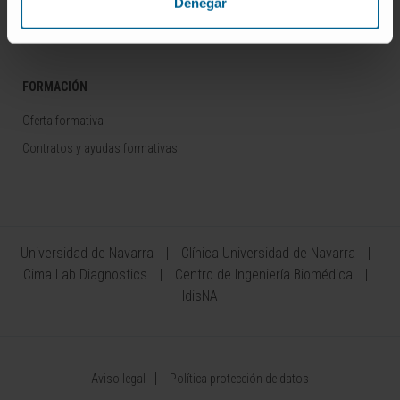
Denegar
Área del Inversor
FORMACIÓN
Oferta formativa
Contratos y ayudas formativas
Universidad de Navarra
Clínica Universidad de Navarra
Cima Lab Diagnostics
Centro de Ingeniería Biomédica
IdisNA
Aviso legal
Política protección de datos