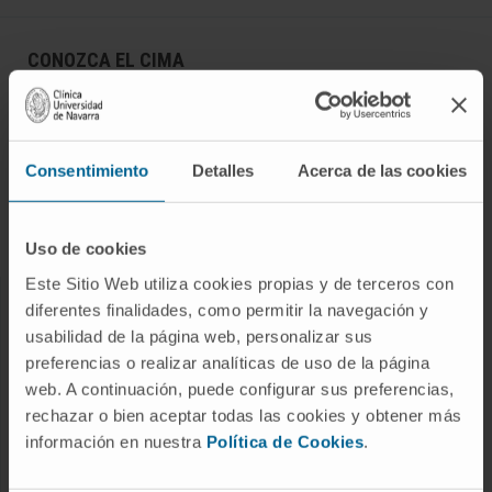
CONOZCA EL CIMA
Quiénes somos
Centro de Investigacion de la Clínica
Consentimiento
Detalles
Acerca de las cookies
Campus de la Universidad de Navarra
Organización
Portal de Transparencia
Uso de cookies
Este Sitio Web utiliza cookies propias y de terceros con
diferentes finalidades, como permitir la navegación y
ENFERMEDADES
usabilidad de la página web, personalizar sus
preferencias o realizar analíticas de uso de la página
Cáncer
web. A continuación, puede configurar sus preferencias,
Enfermedades cardiovasculares
rechazar o bien aceptar todas las cookies y obtener más
Enfermedades hepáticas
información en nuestra
Política de Cookies
.
Enfermedades sistema nervioso