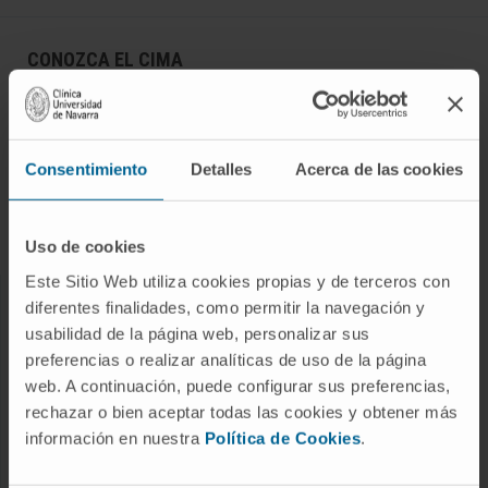
CONOZCA EL CIMA
Quiénes somos
Centro de Investigacion de la Clínica
Consentimiento
Detalles
Acerca de las cookies
Campus de la Universidad de Navarra
Organización
Portal de Transparencia
Uso de cookies
Este Sitio Web utiliza cookies propias y de terceros con
diferentes finalidades, como permitir la navegación y
ENFERMEDADES
usabilidad de la página web, personalizar sus
preferencias o realizar analíticas de uso de la página
Cáncer
web. A continuación, puede configurar sus preferencias,
Enfermedades cardiovasculares
rechazar o bien aceptar todas las cookies y obtener más
Enfermedades hepáticas
información en nuestra
Política de Cookies
.
Enfermedades sistema nervioso