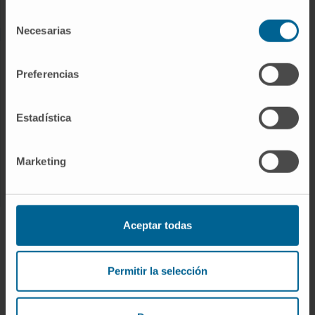
Enfermedades raras
Selección
Necesarias
de
consentimiento
INVESTIGACIÓN
Preferencias
Nuestros Investigadores
Programas de investigación
Estadística
Plataformas tecnológicas
Investigación y ensayos clínicos
Marketing
Actividad científica
INNOVACIÓN
Aceptar todas
Desarrollo de fármacos / Pipelines
Permitir la selección
Patentes
Emprendimiento / Spin off
Colaboración con empresas