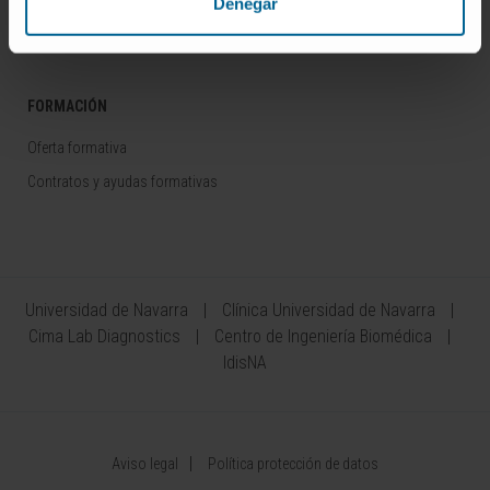
Denegar
Área del Inversor
FORMACIÓN
Oferta formativa
Contratos y ayudas formativas
Universidad de Navarra
Clínica Universidad de Navarra
Cima Lab Diagnostics
Centro de Ingeniería Biomédica
IdisNA
Aviso legal
Política protección de datos