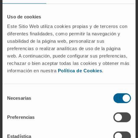
deliberadamente pequeña y rigurosamente
seleccionada en la que investigadores
Uso de cookies
destacados, médicos, ejecutivos del sector
Este Sitio Web utiliza cookies propias y de terceros con
biotecnológico, inversores y responsables de
diferentes finalidades, como permitir la navegación y
la toma de decisiones en el sector
usabilidad de la página web, personalizar sus
farmacéutico se reúnen en una misma sala
preferencias o realizar analíticas de uso de la página
para hacer lo que rara vez tienen la
web. A continuación, puede configurar sus preferencias,
rechazar o bien aceptar todas las cookies y obtener más
oportunidad de hacer en otros lugares: hablar
información en nuestra
Política de Cookies
.
con sinceridad, escuchar con atención y hacer
avanzar el campo juntos. Puede que la mesa
no sea redonda, pero todas las sesiones son
Selección
plenarias. Se espera que todos los
Necesarias
de
participantes contribuyan. Todos los
consentimiento
participantes se unen a la red de contactos.
Preferencias
No hay auditorio, ni sesiones paralelas, ni
cabinas de negociación, ni últimas filas. Eso no
Estadística