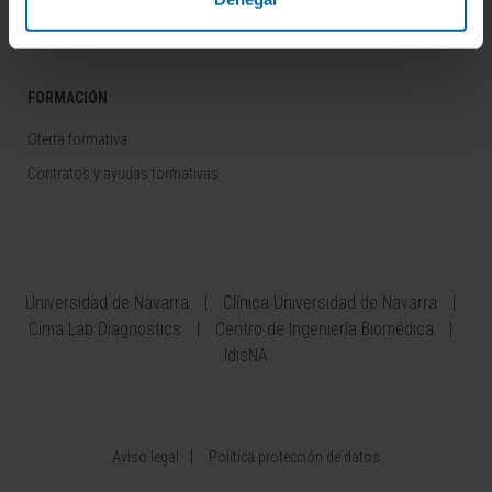
Área del Inversor
FORMACIÓN
Oferta formativa
Contratos y ayudas formativas
Universidad de Navarra
Clínica Universidad de Navarra
Cima Lab Diagnostics
Centro de Ingeniería Biomédica
IdisNA
Aviso legal
Política protección de datos