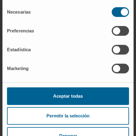
Selección
Necesarias
de
consentimiento
INVESTIGACIÓN
Preferencias
Nuestros Investigadores
Programas de investigación
Estadística
Plataformas tecnológicas
Investigación y ensayos clínicos
Marketing
Actividad científica
INNOVACIÓN
Aceptar todas
Desarrollo de fármacos / Pipelines
Patentes
Permitir la selección
Emprendimiento / Spin off
Colaboración con empresas
Denegar