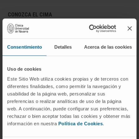
CONOZCA EL CIMA
Quiénes somos
Centro de Investigacion de la Clínica
Campus de la Universidad de Navarra
Consentimiento
Detalles
Acerca de las cookies
Organización
Portal de Transparencia
Uso de cookies
Este Sitio Web utiliza cookies propias y de terceros con
diferentes finalidades, como permitir la navegación y
ENFERMEDADES
usabilidad de la página web, personalizar sus
Cáncer
preferencias o realizar analíticas de uso de la página
web. A continuación, puede configurar sus preferencias,
Enfermedades cardiovasculares
rechazar o bien aceptar todas las cookies y obtener más
Enfermedades hepáticas
información en nuestra
Política de Cookies
.
Enfermedades sistema nervioso
Enfermedades raras