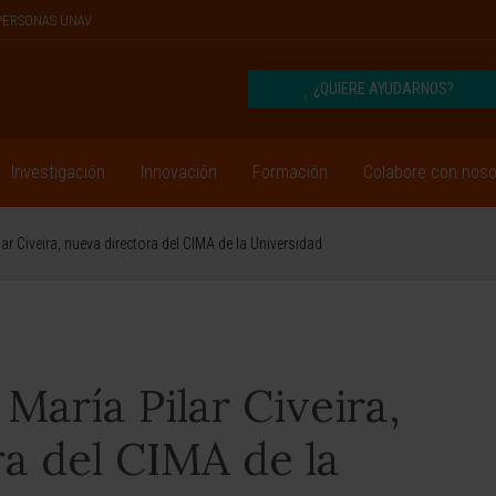
PERSONAS UNAV
¿QUIERE AYUDARNOS?
Investigación
Innovación
Formación
Colabore con noso
lar Civeira, nueva directora del CIMA de la Universidad
María Pilar Civeira,
a del CIMA de la