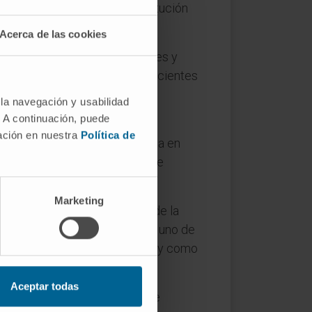
ica Aplicada (CIMA) en sustitución
Acerca de las cookies
que cerca de 300 investigadores y
mejora de la atención de los pacientes
 la navegación y usabilidad
. A continuación, puede
la Facultad de Medicina de la
mación en nuestra
Política de
versidad de Navarra. Licenciada en
, con Premio Extraordinario de
Barcelona (1983).
Marketing
dicina Clínica y Traslacional de la
 Catedrático de Hematología y uno de
s en revistas internacionales y como
Aceptar todas
o de director del Servicio de