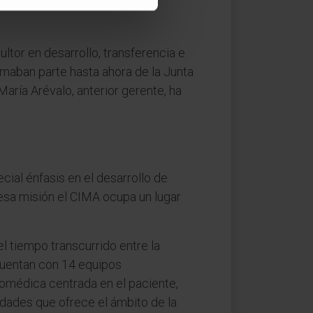
cio de Personas del centro
ltor en desarrollo, transferencia e
rmaban parte hasta ahora de la Junta
aría Arévalo, anterior gerente, ha
cial énfasis en el desarrollo de
n esa misión el CIMA ocupa un lugar
l tiempo transcurrido entre la
a cuentan con 14 equipos
biomédica centrada en el paciente,
idades que ofrece el ámbito de la