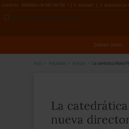
NAVARRA
+34 948 194 700
CONTACTO
INTRANET
BUSCADOR DE 
Quiénes somos
Inicio
>
Actualidad
>
Noticias
>
La catedrática María Pi
La catedrática 
nueva director