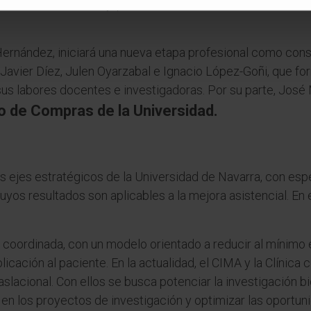
versidad de Navarra y, previamente, fue director del Servi
Hernández, iniciará una nueva etapa profesional como consu
 Javier Díez, Julen Oyarzabal e Ignacio López-Goñi, que fo
us labores docentes e investigadoras. Por su parte, José M
o de Compras de la Universidad.
s ejes estratégicos de la Universidad de Navarra, con espe
 cuyos resultados son aplicables a la mejora asistencial. E
a coordinada, con un modelo orientado a reducir al mínimo e
plicación al paciente. En la actualidad, el CIMA y la Clínic
raslacional. Con ellos se busca potenciar la investigación 
 en los proyectos de investigación y optimizar las oportun