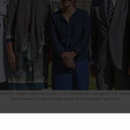
sús San Miguel y María Pilar Civeira con la vicerrectora de Investigación, Icíar Astiasa
Gómez Cantero, y el administrador general de la Universidad, Igor Errasti