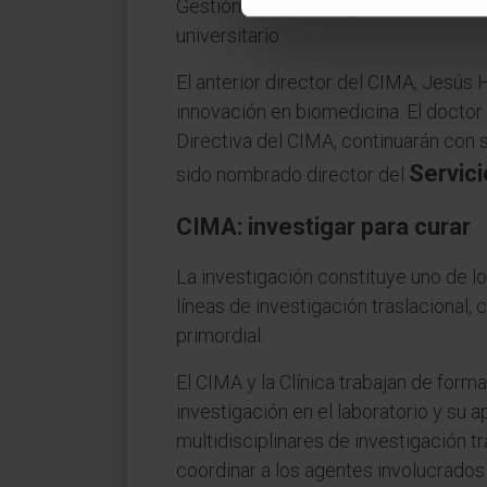
Gestión de la Investigación de la Uni
universitario.
El anterior director del CIMA, Jesús 
innovación en biomedicina. El doctor
Directiva del CIMA, continuarán con s
Servici
sido nombrado director del
CIMA: investigar para curar
La investigación constituye uno de lo
líneas de investigación traslacional,
primordial.
El CIMA y la Clínica trabajan de form
investigación en el laboratorio y su a
multidisciplinares de investigación t
coordinar a los agentes involucrados