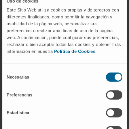
Uso de cookies
Pardo es licenciada en Biología por la Universidad
Este Sitio Web utiliza cookies propias y de terceros con
de Navarra, doctora en Ciencias por la misma
diferentes finalidades, como permitir la navegación y
universidad y actualmente ejerce como
usabilidad de la página web, personalizar sus
preferencias o realizar analíticas de uso de la página
investigadora principal Ramón y Cajal en el Cima
web. A continuación, puede configurar sus preferencias,
Universidad de Navarra.
rechazar o bien aceptar todas las cookies y obtener más
información en nuestra
Política de Cookies
.
Ha resultado ganadora en la categoría de
"Respiratorio" por su investigación en el campo de
la medicina regenerativa en el pulmón, orientada
Selección
al estudio de la inflamación, fibrosis y
Necesarias
de
regeneración del pulmón tras un daño.
consentimiento
Preferencias
De las 69 candidaturas presentadas a estos
premios, el 64 por ciento son proyectos liderados
por mujeres, un 7,8 % más que en la edición de
Estadística
2018 y un 15,4 % más que en 2015. En concreto,
26 pertenecen al área de Cardiovascular, renal y