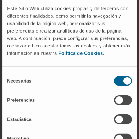
autor del libro hace hincapié en que lo que
Este Sitio Web utiliza cookies propias y de terceros con
recibimos desde fuera puede verse desde un
diferentes finalidades, como permitir la navegación y
punto de vista positivo o negativo y que esto,
usabilidad de la página web, personalizar sus
depende exlusivamente de cada persona. "Hay
preferencias o realizar analíticas de uso de la página
quienes ante una realidad se amilanan y otros, que
web. A continuación, puede configurar sus preferencias,
rechazar o bien aceptar todas las cookies y obtener más
ante la misma, se engrandecen".
información en nuestra
Política de Cookies
.
Una de las características principales del líder
expuesto en este libro es que "no solo es él
Selección
mismo quien se crece ante los obstáculos, sino
Necesarias
de
que provoca lo mismo en todo su equipo, pues
consentimiento
crea una sensación de seguridad y de confianza".
Preferencias
El libro, aunque está especialmente dirigido a
directivos, contiene consejos útiles para el
Estadística
público general y para el buen funcionamiento de
las organizaciones que busquen el bien común y
Marketing