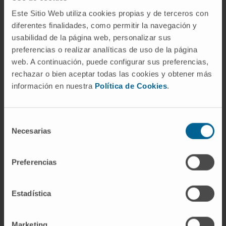
Navarra", asegura el investigador del CIMA.
Este Sitio Web utiliza cookies propias y de terceros con
diferentes finalidades, como permitir la navegación y
En el programa de Hepatología del CIMA trabaja
usabilidad de la página web, personalizar sus
junto a sus colaboradores en el
desarrollo de
preferencias o realizar analíticas de uso de la página
estrategias hepatoprotectoras
, y en la
web. A continuación, puede configurar sus preferencias,
identificación de dianas moleculares para frenar la
rechazar o bien aceptar todas las cookies y obtener más
progresión de la enfermedad hepática crónica y,
información en nuestra
Política de Cookies
.
sobre todo, del cáncer de hígado que provoca
casi el 10% de la muertes por cáncer a nivel
Selección
mundial según datos de la
OMS
(Organización
Necesarias
de
Mundial para la Salud).
consentimiento
Durante los últimos tres años, el doctor Ávila ha
Preferencias
formado parte de la Junta de Gobierno de la
Asociación Europea para el Estudio del Hígado
Estadística
(
EASL
). Actualmente es miembro del Consejo
Asesor Científico del Instituto Nacional de Cáncer
Marketing