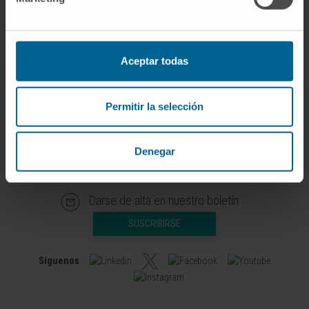
de Francia para la región de Burdeos-Aquitania, y
miembro de la Junta de Gobierno de la Asociación
Española para el Estudio del Hígado (
AEEH
).
Aceptar todas
Permitir la selección
Denegar
Darse de alta en nuestro boletín
SUSCRIBIRSE
Síguenos