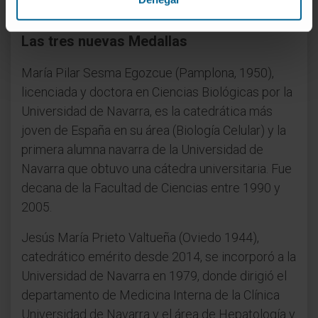
enfermería y el personal auxiliar.
Las tres nuevas Medallas
María Pilar Sesma Egozcue (Pamplona, 1950),
licenciada y doctora en Ciencias Biológicas por la
Universidad de Navarra, es la catedrática más
joven de España en su área (Biología Celular) y la
primera alumna navarra de la Universidad de
Navarra que obtuvo una cátedra universitaria. Fue
decana de la Facultad de Ciencias entre 1990 y
2005.
Jesús María Prieto Valtueña (Oviedo 1944),
catedrático emérito desde 2014, se incorporó a la
Universidad de Navarra en 1979, donde dirigió el
departamento de Medicina Interna de la Clínica
Universidad de Navarra y el área de Hepatología y