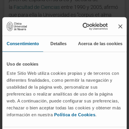
la
Facultad de Ciencias
entre 1990 y 2005, afirmó
que para ella la Universidad es "corpus et alma
mater", su segunda madre: "Me acogió como
alumna y me ha posibilitado dedicar toda mi vida
profesional a las apasionantes tareas
Consentimiento
Detalles
Acerca de las cookies
universitarias".
En esta línea, explicó que, "como navarra", siente el
Uso de cookies
deber de agradecer a
san Josemaría
Este Sitio Web utiliza cookies propias y de terceros con
Escrivá
haber fundado el centro académico,
diferentes finalidades, como permitir la navegación y
"posibilitando así a miles de navarros y navarras
usabilidad de la página web, personalizar sus
de familias de escasos recursos la obtención de
preferencias o realizar analíticas de uso de la página
un título universitario, dando un enorme impulso,
web. A continuación, puede configurar sus preferencias,
que todavía continúa, al desarrollo económico y
rechazar o bien aceptar todas las cookies y obtener más
cultural de nuestra querida tierra".
información en nuestra
Política de Cookies
.
María Ángeles Sánchez, directora de Enfermería