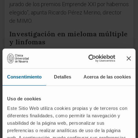
jurado de los premios Emprende XXI por habernos
elegido”, apunta Ricardo Pérez Merino, director
de MIMO.
Investigación en mieloma múltiple
y linfomas
MIMO Biosciences se puso en marcha en 2024
gracias a la experiencia de investigación en
enfermedades hemato-oncológicas del grupo del
Consentimiento
Detalles
Acerca de las cookies
Dr. José Ángel Martínez Climent. “MIMO
proporciona servicios de investigación preclínica
basados en modelos animales únicos que
Uso de cookies
recapitulan una amplia gama de alteraciones
Este Sitio Web utiliza cookies propias y de terceros con
genéticas de diferentes neoplasias
diferentes finalidades, como permitir la navegación y
hematológicas, fundamentalmente mieloma
usabilidad de la página web, personalizar sus
múltiple y linfomas”, explica el Dr. Martínez
preferencias o realizar analíticas de uso de la página
web. A continuación, puede configurar sus preferencias,