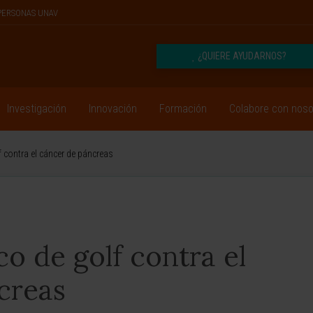
PERSONAS UNAV
¿QUIERE AYUDARNOS?
Investigación
Innovación
Formación
Colabore con noso
f contra el cáncer de páncreas
o de golf contra el
creas