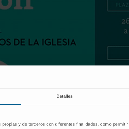
Cartel promocional del torneo benéfico de golf
Detalles
olf Ulzama acogerá el torneo benéfico de golf “Memorial M
s propias y de terceros con diferentes finalidades, como permitir
a impulsar la investigación sobre el cáncer de páncreas q