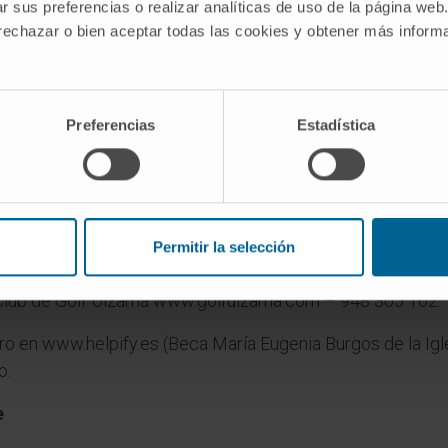
r sus preferencias o realizar analíticas de uso de la página web
 rechazar o bien aceptar todas las cookies y obtener más infor
a del Cima, en colaboración con la familia Garnica de la Igl
tación de fondos del Cima.
Preferencias
Estadística
imo 150 jugadores) y tienen un precio de 30 euros (20 euro
aperitivo entre los hoyos 9 y 10, y premios especiales par
h, se celebrará un sorteo benéfico de más de 50 regalos (Dr
Permitir la selección
a, Green Fees, menús degustación, material de golf, etc.). E
lub de Golf Ulzama www.golfulzama.com – 948 305 162.
ero en www.helpify.es (Beca María Eugenia Burgos de la Igl
o.
e