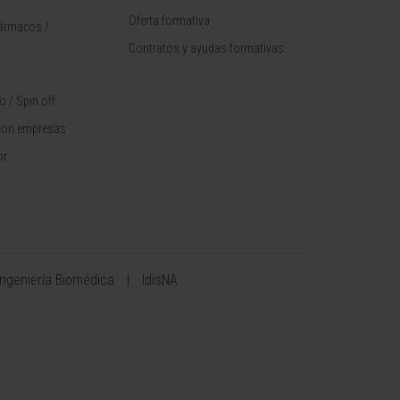
Oferta formativa
fármacos /
Contratos y ayudas formativas
 / Spin off
con empresas
or
Ingeniería Biomédica
IdisNA