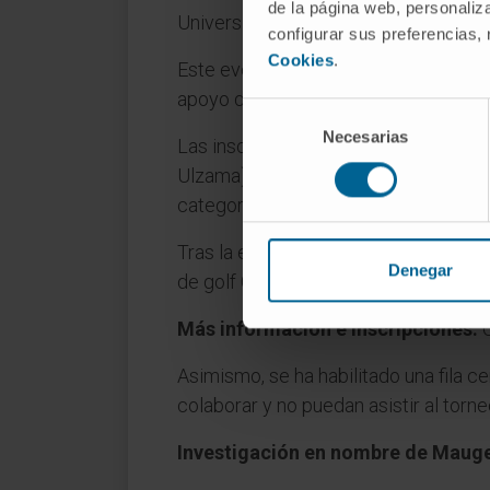
de la página web, personaliza
Universidad de Navarra.
configurar sus preferencias,
Cookies
.
Este evento solidario es una iniciativ
apoyo de Helpify, plataforma de cap
Selección
Necesarias
de
Las inscripciones son limitadas (máx
consentimiento
Ulzama). Incluye el welcome pack, un 
categorías.
Tras la entrega de premios, a las 19 
Denegar
de golf Garmin, tratamientos de bellez
Más información e inscripciones:
C
Asimismo, se ha habilitado una fila c
colaborar y no puedan asistir al torne
Investigación en nombre de Maug