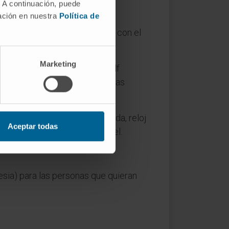
. A continuación, puede
mación en nuestra
Política de
esia y del Club de Golf Ulzama, con el
Marketing
s para socios del Club de Golf
a los ganadores de las distintas
iver cedido por Carlota Ciganda, reloj
Aceptar todas
l acto finalizará con un cóctel.
esia) para las personas que quieran