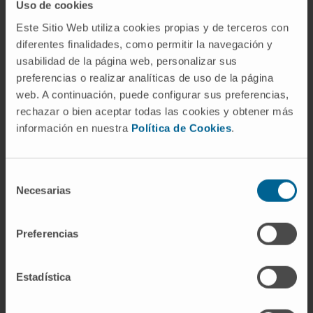
Uso de cookies
de estos resultados nos permitirá la aprobación
Este Sitio Web utiliza cookies propias y de terceros con
de las autoridades sanitarias para un ensayo
diferentes finalidades, como permitir la navegación y
clínico de fase I. Nuestro foco inicial será la FDA,
usabilidad de la página web, personalizar sus
de Estados Unidos. Después, iremos también a la
preferencias o realizar analíticas de uso de la página
EMA, en Europa, y siempre de la mano de la
web. A continuación, puede configurar sus preferencias,
Agencia Española de Medicamentos y Productos
rechazar o bien aceptar todas las cookies y obtener más
Sanitarios”.
información en nuestra
Política de Cookies
.
El ensayo clínico de fase I se desarrollará en la
Clínica Universidad de Navarra, con la asistencia
Selección
técnica del Cima. El
Dr. José Antonio Páramo
,
Necesarias
de
del Servicio de Hematología, explica que “nuestro
consentimiento
objetivo será
evaluar la tolerancia y seguridad
Preferencias
del CM-352 en pacientes con una intervención
programada de prótesis total de rodilla para
Estadística
evitar posibles complicaciones hemorrágicas
,
que constituyen un serio evento adverso