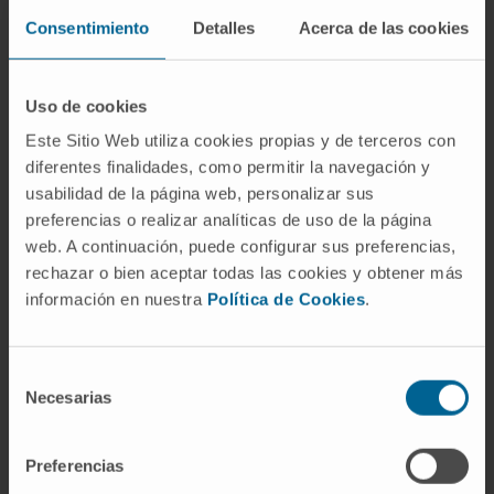
Consentimiento
Detalles
Acerca de las cookies
Estas iniciativas se centran en ámbitos como las
alteraciones metabólicas de la obesidad, la
enfermedad de Parkinson, el desarrollo de
Uso de cookies
tratamientos para la prevención del cáncer de
Este Sitio Web utiliza cookies propias y de terceros con
cérvix, nuevas líneas de investigación sobre la
diferentes finalidades, como permitir la navegación y
depresión o el estudio de la urticaria crónica.
usabilidad de la página web, personalizar sus
preferencias o realizar analíticas de uso de la página
Además, Instituto Carlos III aportará 177.000
web. A continuación, puede configurar sus preferencias,
euros más a un proyecto del Cima sobre la
rechazar o bien aceptar todas las cookies y obtener más
resistencia a los tratamientos contra el cáncer de
información en nuestra
Política de Cookies
.
pulmón.
La vicerrectora de Investigación y Sostenibilidad
Selección
de la Universidad de Navarra, Paloma Grau, ha
Necesarias
de
valorado la financiación conseguida y ha
consentimiento
destacado la tarea que se realiza en el centro
Preferencias
académico. “Nuestra investigación busca aportar