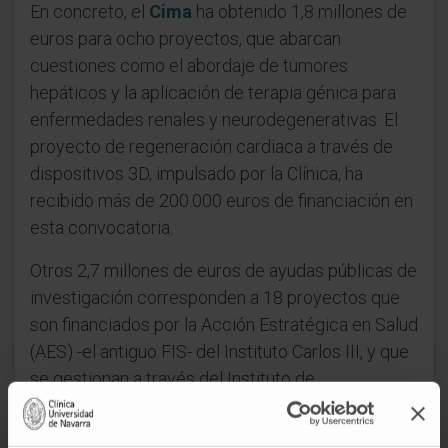
En concreto, el
Cima
ha obtenido 1,8 millones de
euros para ocho proyectos, que abarcan
cuestiones como el abordaje de tumores
hepáticos y la aplicación de terapia génica para
enfermedades renales y neurodegenerativas. El
proyecto de regeneración cardiaca a través de
dispositivos 3D, impulsado por la Clínica, ha
recibido más de 200.000 euros de financiación en
esta convocatoria.
Otros 2,7 millones de euros de ayudas públicas de
investigación corresponden a 18 proyectos que
son financiados por la Acción Estratégica en Salud
(AES) -el antiguo FIS- del Instituto Carlos III, y que
se gestionan a través del Instituto de
Investigación Sanitaria de Navarra (IdiSNA), del
que la Clínica y el Cima forman parten.