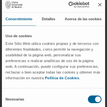
mieloma múltiple
, en el que un abordaje
temprano de la enfermedad consigue un aumento
significativo de la supervivencia de estos
Consentimiento
Detalles
Acerca de las cookies
pacientes. Este tipo de cáncer se origina por la
proliferación de células plasmáticas en la médula
ósea, que se expanden a otros órganos. El
Uso de cookies
galardonado ha recordado que, al inicio de su
Este Sitio Web utiliza cookies propias y de terceros con
carrera, “al mieloma no se dedicaba casi nadie, era
diferentes finalidades, como permitir la navegación y
una enfermedad incurable y sólo se contaba con
usabilidad de la página web, personalizar sus
un fármaco activo”, con lo que explica que –como
preferencias o realizar analíticas de uso de la página
joven especialista- creyó que “había mucho por
web. A continuación, puede configurar sus preferencias,
hacer”.
rechazar o bien aceptar todas las cookies y obtener más
información en nuestra
Política de Cookies
.
La propuesta del Premio Nacional subraya que
el
Dr. San Miguel ha puesto en práctica “un
Selección
modelo de investigación traslacional para el
Necesarias
de
paciente”
y resume sus aportaciones a la
consentimiento