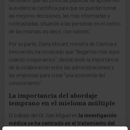
necesario que las políticas públicas se apoyen en
la evidencia científica para que se puedan tomar
las mejores decisiones, las más informadas y
contrastadas, situando a las personas en el centro
de las mismas; es decir, con valores”.
Por su parte, Diana Morant, ministra de Ciencia e
Innovación, ha recalcado que “llegamos más lejos
cuando cooperamos”, destacando la importancia
de la colaboración entre las administraciones y
las empresas para crear “una economía del
conocimiento”.
La importancia del abordaje
temprano en el mieloma múltiple
El trabajo del Dr. San Miguel en
la investigación
médica se ha centrado en el tratamiento del