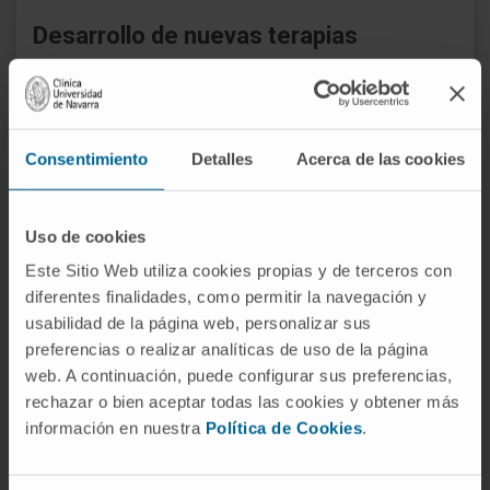
Desarrollo de nuevas terapias
La
porfiria aguda intermitente
es una
enfermedad genética rara de origen hepático que
afecta aproximadamente a 5 de cada 100.000
Consentimiento
Detalles
Acerca de las cookies
habitantes. Se manifiesta en forma de crisis
agudas, con dolor abdominal, náuseas, vómitos,
estreñimiento, taquicardia e hipertensión,
Uso de cookies
insomnio, ansiedad y depresión. Actualmente no
Este Sitio Web utiliza cookies propias y de terceros con
existe un tratamiento específico para esta
diferentes finalidades, como permitir la navegación y
enfermedad que, en ocasiones, puede llegar a
usabilidad de la página web, personalizar sus
provocar importantes daños neurológicos e
preferencias o realizar analíticas de uso de la página
web. A continuación, puede configurar sus preferencias,
incluso necesitar trasplante de hígado y/o riñón.
rechazar o bien aceptar todas las cookies y obtener más
Los investigadores del CIMA acumulan más de 25
información en nuestra
Política de Cookies
.
años de experiencia en el estudio de la porfiria.
Colaboran con el Hospital de Navarra, el Hospital