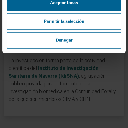
sociales. “Esta trabajo conjunto continúa
Aceptar todas
investigando nuevas opciones terapéuticas
dirigidas a aumentar la recanalización de las
Permitir la selección
arterias ocluídas y la reperfusión efectiva del
tejido cerebral, para proporcionar, de manera
individualizada, una medicina de precisión a los
Denegar
pacientes con ictus”.
La investigación forma parte de la actividad
científica del
Instituto de Investigación
Sanitaria de Navarra (IdiSNA)
, agrupación
público-privada para el fomento de la
investigación biomédica en la Comunidad Foral y
de la que son miembros CIMA y CHN.