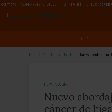
NAVARRA
+34 948 194 700
CONTACTO
INTRANET
BUSCADOR DE 
Quiénes somos
Inicio
>
Actualidad
>
Noticias
>
Nuevo abordaje para el
HEPATOLOGÍA
Nuevo abordaje
cáncer de híg