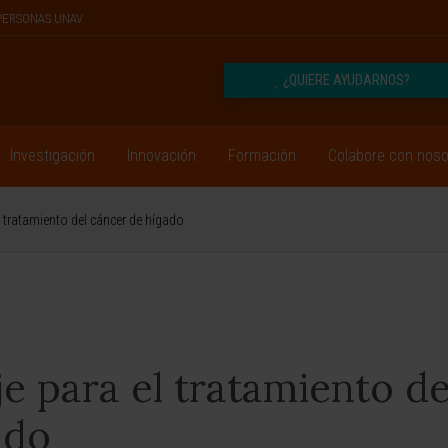
PERSONAS UNAV
¿QUIERE AYUDARNOS?
Investigación
Innovación
Formación
Colabore con noso
 tratamiento del cáncer de hígado
 para el tratamiento de
ado