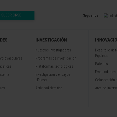
SUSCRIBIRSE
Síguenos
DES
INVESTIGACIÓN
INNOVACI
Nuestros Investigadores
Desarrollo de 
Pipelines
rdiovasculares
Programas de investigación
Patentes
epáticas
Plataformas tecnológicas
Emprendimiento
istema
Investigación y ensayos
clínicos
Colaboración 
aras
Actividad científica
Área del Invers