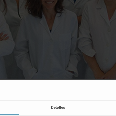
a, Raquel Urtasun, Iker Uriarte, Maite García, Matías Ávila, Carmen Berasain y Laura 
Detalles
s crónicas en Europa se ha incrementado significativamen