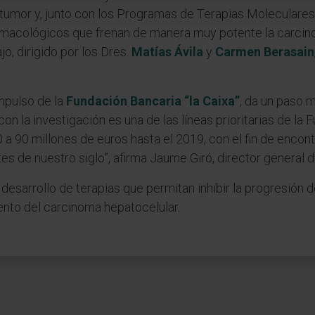
 tumor y, junto con los Programas de Terapias Moleculare
acológicos que frenan de manera muy potente la carcino
jo, dirigido por los Dres.
Matías Ávila
y
Carmen Berasain
impulso de la
Fundación Bancaria “la Caixa”
, da un paso 
n la investigación es una de las líneas prioritarias de la F
0 a 90 millones de euros hasta el 2019, con el fin de encon
s de nuestro siglo”, afirma Jaume Giró, director general d
 desarrollo de terapias que permitan inhibir la progresión
iento del carcinoma hepatocelular.