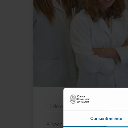
Gloria Álvarez, Leticia Colyn, Marina Bárcen
17 de octubre de 2018
Consentimiento
El peso de las enfermedades hepática