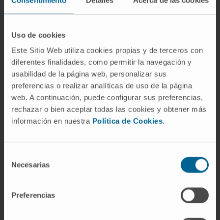
Supone entre un 30 a 40% de mortalidad y,
además, es una de las primeras causas de
Uso de cookies
discapacidad grave en el adulto. “El principal
factor de riesgo es la hipertensión, pero hay
Este Sitio Web utiliza cookies propias y de terceros con
fármacos de uso relativamente común, como los
diferentes finalidades, como permitir la navegación y
usabilidad de la página web, personalizar sus
anticoagulantes, que aumentan el riesgo de
preferencias o realizar analíticas de uso de la página
hemorragia intracerebral”, explican los
web. A continuación, puede configurar sus preferencias,
investigadores.
rechazar o bien aceptar todas las cookies y obtener más
información en nuestra
Política de Cookies
.
A pesar de su tremendo impacto social y
económico, actualmente no hay ningún
tratamiento eficaz y el pronóstico de estos
Selección
pacientes no ha mejorado significativamente en
Necesarias
de
las últimas décadas. Los resultados de este
consentimiento
trabajo sugieren que CM352 puede ser una nueva
Preferencias
estrategia para tratar la hemorragia intracraneal.
“A partir de ahora la investigación se va a centrar