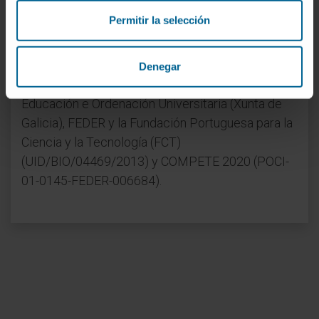
OpenMinted), la Encomienda MINETAD-CNIO,
Permitir la selección
como parte del para el Impulso de las
Tecnologías del Lenguaje , la Fundación para la
Investigación Médica Aplicada (FIMA), la
Denegar
Universidad de Navarra, la Consellerìa de Cultura,
Educación e Ordenación Universitaria (Xunta de
Galicia), FEDER y la Fundación Portuguesa para la
Ciencia y la Tecnología (FCT)
(UID/BIO/04469/2013) y COMPETE 2020 (POCI-
01-0145-FEDER-006684).