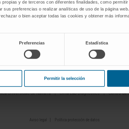
DES
INVESTIGACIÓN
INNOVACI
s propias y de terceros con diferentes finalidades, como permitir
r sus preferencias o realizar analíticas de uso de la página web
Nuestros Investigadores
Desarrollo de 
 rechazar o bien aceptar todas las cookies y obtener más infor
Pipelines
rdiovasculares
Programas de investigación
Patentes
epáticas
Plataformas tecnológicas
Emprendimiento
istema
Investigación y ensayos
Preferencias
Estadística
clínicos
Colaboración 
aras
Actividad científica
Área del Invers
Permitir la selección
ínica Universidad de Navarra
Cima Lab Diagnostics
Centro de 
Aviso legal
Política protección de datos