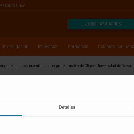
PERSONAS UNAV
¿QUIERE AYUDARNOS?
Investigación
Innovación
Formación
Colabore con noso
 comparte su conocimiento con los profesionales de Clínica Universidad de Navarr
SUSCRIBIRSE
Síguenos
Detalles