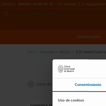
NAVARRA
+34 948 194 700
CONTACTO
INTRANET
BUSCADOR DE 
Quiénes somos
Inicio
>
Actualidad
>
Noticias
>
El Dr. Valentín Fuster
Darse de alta en nuestro boletín
Consentimiento
Uso de cookies