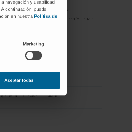
ÓN
 la navegación y usabilidad
. A continuación, puede
Oferta formativa
fármacos /
mación en nuestra
Política de
Contratos y ayudas formativas
 / Spin off
Marketing
con empresas
or
Aceptar todas
Ingeniería Biomédica
IdisNA