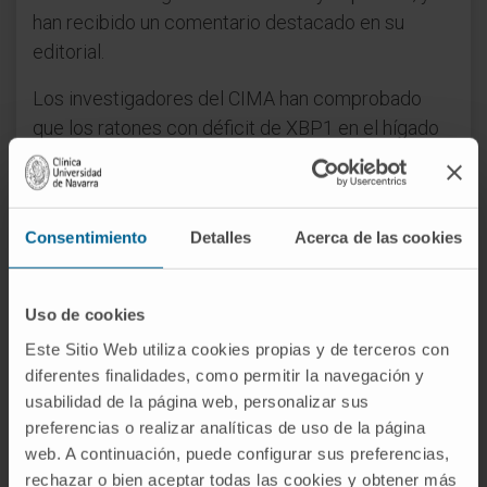
han recibido un comentario destacado en su
editorial.
Los investigadores del CIMA han comprobado
que los ratones con déficit de XBP1 en el hígado
sufren un mayor número de roturas del ADN y, en
consecuencia, este órgano no consigue
regenerarse con normalidad tras una resección
Consentimiento
Detalles
Acerca de las cookies
parcial. El Dr. Josepmaria Argemí, primer autor del
trabajo, cree que esta nueva función de XBP1
"podría facilitar el desarrollo de nuevos
Uso de cookies
tratamientos para estimular la regeneración
Este Sitio Web utiliza cookies propias y de terceros con
hepática".
diferentes finalidades, como permitir la navegación y
usabilidad de la página web, personalizar sus
Avance en el conocimiento de los mecanismos
preferencias o realizar analíticas de uso de la página
del cancer
web. A continuación, puede configurar sus preferencias,
Los resultados obtenidos en el trabajo
rechazar o bien aceptar todas las cookies y obtener más