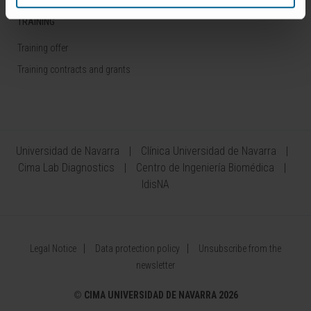
TRAINING
Training offer
Training contracts and grants
Universidad de Navarra
Clínica Universidad de Navarra
Cima Lab Diagnostics
Centro de Ingeniería Biomédica
IdisNA
Legal Notice
Data protection policy
Unsubscribe from the
newsletter
©
CIMA UNIVERSIDAD DE NAVARRA 2026