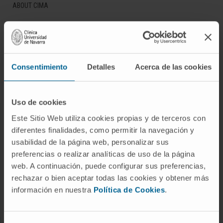
ABOUT CIMA
Who we are
Research Center of the Clinica
Campus of the Universidad de Navarra
Consentimiento
Detalles
Acerca de las cookies
Organization
Transparency Portal
Uso de cookies
Este Sitio Web utiliza cookies propias y de terceros con
DISEASES
diferentes finalidades, como permitir la navegación y
Cancer
usabilidad de la página web, personalizar sus
preferencias o realizar analíticas de uso de la página
Cardiovascular diseases
web. A continuación, puede configurar sus preferencias,
Liver diseases
rechazar o bien aceptar todas las cookies y obtener más
Nervous System diseases
información en nuestra
Política de Cookies
.
Rare diseases