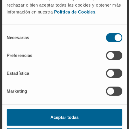
rechazar o bien aceptar todas las cookies y obtener más
información en nuestra
Política de Cookies
.
The identification of new molecular markers
Selección
for multiple myeloma paves the way for more
Necesarias
de
precise therapies
consentimiento
1 JUL 2026
Preferencias
Estadística
Marketing
Access to all Cima news
Aceptar todas