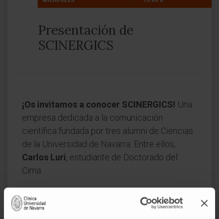
Presentación de
SCINERGICS
¡Os invitamos a conocer SCINERGICS!
Una
empresa dedicada a la comunicación
científica fundada por tres alumni de Ciencias
de la Universidad de Navarra. Entre ellos,
Carlos Luri
, estudiante de Doctorado del
Cima.
El encuentro tendrá lugar el
10 de diciembre
a las 13 h, en el Salón de Actos del Cima.