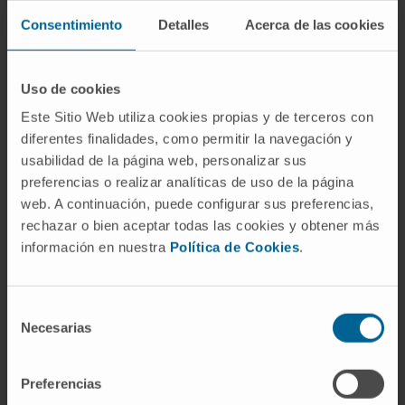
Durante la sesión, presentarán los cinco ejes
Consentimiento
Detalles
Acerca de las cookies
en los que se centra su actividad empresarial:
representación de datos, diseño de
presentaciones interactivas, ilustraciones
Uso de cookies
científicas, desarrollo web y difusión
Este Sitio Web utiliza cookies propias y de terceros con
multiformato en redes sociales.
diferentes finalidades, como permitir la navegación y
usabilidad de la página web, personalizar sus
Además, se hablará sobre cómo las
preferencias o realizar analíticas de uso de la página
convocatorias actuales de I+D demandan
web. A continuación, puede configurar sus preferencias,
cada vez más una comunicación científica
rechazar o bien aceptar todas las cookies y obtener más
clara, atractiva y efectiva, y de qué manera
información en nuestra
Política de Cookies
.
estos servicios pueden ayudar a los grupos
de investigación a destacar sus resultados y
Selección
aumentar su visibilidad.
Necesarias
de
consentimiento
Preferencias