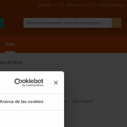
ENGLISH
WORK WITH US
INVESTOR AREA
News
pia del cáncer
Acerca de las cookies
TRAINING