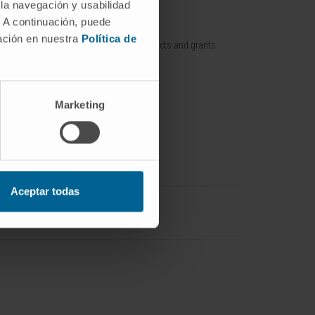
 la navegación y usabilidad
. A continuación, puede
nt / Pipelines
Training offer
mación en nuestra
Política de
Training contracts and grants
p / Spin off
with companies
Marketing
Aceptar todas
Ingeniería Biomédica
IdisNA