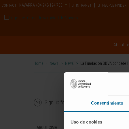
NAVARRA
+34 948 194 700
CONTACT
INTRANET
PEOPLE FINDER
About u
Home
>
News
>
News
>
La Fundación BBVA concede 150
Sign up for our newsletter
SUBS
Consentimiento
Uso de cookies
ABOUT CIMA
DISEASES