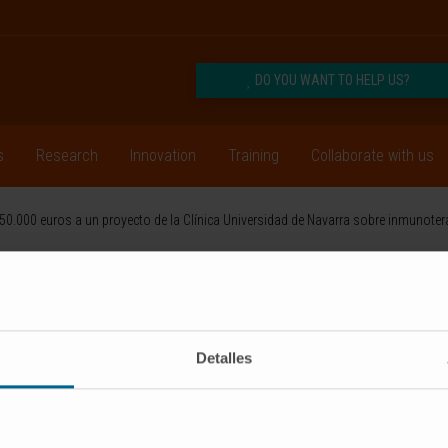
DO YOU WANT TO HELP US?
s
Research
Innovation
Training
Collaborate with us
.000 euros a un proyecto de la Clínica Universidad de Navarra sobre inmunotera
CRIBE
Follow us
Detalles
RESEARCH
INNOVATION