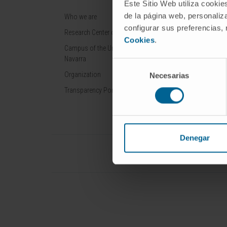
Este Sitio Web utiliza cookie
de la página web, personaliza
Who we are
Cancer
configurar sus preferencias,
Research Center of the Clinica
Cardiovascular 
Cookies
.
Campus of the Universidad de
Liver diseases
Navarra
Selección
Nervous System
Organization
Necesarias
de
Rare diseases
consentimiento
Transparency Portal
Denegar
Universidad de Navarra
Cl