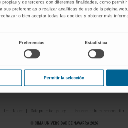
s propias y de terceros con diferentes finalidades, como permitir
r sus preferencias o realizar analíticas de uso de la página web
Our Researchers
Drug developme
 rechazar o bien aceptar todas las cookies y obtener más infor
diseases
Research Programs
Patents
Technology platforms
Entrepreneurshi
 diseases
Research and clinical trials
Collaboration 
Preferencias
Estadística
Scientific activity
Investor Area
Permitir la selección
ínica Universidad de Navarra
Cima Lab Diagnostics
Centro de 
Legal Notice
Data protection policy
Unsubscribe from the newsletter
©
CIMA UNIVERSIDAD DE NAVARRA 2026