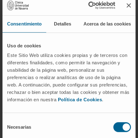
más de 3 millones de españoles afectados (un 7%
de la población española).
Consentimiento
Detalles
Acerca de las cookies
El CIMA y FEDER han organizado dos actos de
presentación de la plataforma, en los que el Dr.
Cristian Smerdou, investigador del CIMA,
Uso de cookies
expondrá los últimos avances en terapia génica
Este Sitio Web utiliza cookies propias y de terceros con
para estas enfermedades:
diferentes finalidades, como permitir la navegación y
usabilidad de la página web, personalizar sus
-Miércoles 21 de septiembre, a las 18 h, en la
preferencias o realizar analíticas de uso de la página
Sala Geron del Parc Sanitari Pere Virgili,
web. A continuación, puede configurar sus preferencias,
(edifici Montseny). Barcelona
rechazar o bien aceptar todas las cookies y obtener más
información en nuestra
Política de Cookies
.
-Jueves 22 de septiembre, a las 19 h, en el
Salón de Actos del CIMA de la Universidad de
Selección
Navarra. Pamplona.
Necesarias
de
consentimiento