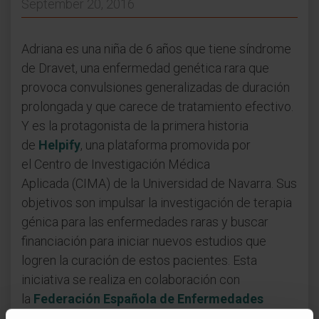
September 20, 2016
Adriana es una niña de 6 años que tiene síndrome
de Dravet, una enfermedad genética rara que
provoca convulsiones generalizadas de duración
prolongada y que carece de tratamiento efectivo.
Y es la protagonista de la primera historia
de
Helpify
, una plataforma promovida por
el Centro de Investigación Médica
Aplicada (CIMA) de la Universidad de Navarra. Sus
objetivos son impulsar la investigación de terapia
génica para las enfermedades raras y buscar
financiación para iniciar nuevos estudios que
logren la curación de estos pacientes. Esta
iniciativa se realiza en colaboración con
la
Federación Española de Enfermedades
Raras
(FEDER), organización que representa a los